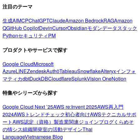
注目のテーマ
生成AI
MCP
ChatGPT
Claude
Amazon Bedrock
RAG
Amazon
Q
GitHub Copilot
Devin
Cursor
Obsidian
モダンデータスタック
Python
セキュリティ
PM
プロダクトやサービスで探す
Google Cloud
Microsoft
Azure
LINE
Zendesk
Auth0
Tableau
Snowflake
Alteryx
インフォ
マティカ
dbt
DuckDB
Cloudflare
Splunk
Vision One
Notion
特集やシリーズから探す
Google Cloud Next ’25
AWS re:Invent 2025
AWS再入門
2024
AWSトレンドチェック
初心者向け
AWSテクニカルサポ
ート
AWS認定（資格）
製造業関連
ジョインブログ
くらめそ
の情シス
組織開発室の活動
デザイン
Thai
Language
Vietnamese Blog