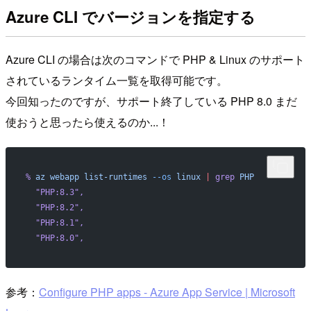
Azure CLI でバージョンを指定する
Azure CLI の場合は次のコマンドで PHP & Linux のサポート
されているランタイム一覧を取得可能です。
今回知ったのですが、サポート終了している PHP 8.0 まだ
使おうと思ったら使えるのか...！
%
 az
 webapp
 list-runtimes
 --os
 linux
 |
 grep
 PHP
  "PHP:8.3"
,
  "PHP:8.2"
,
  "PHP:8.1"
,
  "PHP:8.0"
,
参考：
Configure PHP apps - Azure App Service | Microsoft