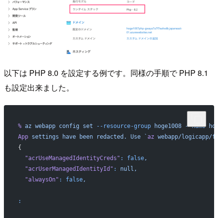
以下は PHP 8.0 を設定する例です。同様の手順で PHP 8.1
も設定出来ました。
%
 az
 webapp
 config
 set
 --resource-group
 hoge1008
 --name
 ho
App
 settings
 have
 been
 redacted.
 Use
 `
az
 webapp/logicapp/f
{
  "acrUseManagedIdentityCreds"
:
 false
,
  "acrUserManagedIdentityId"
:
 null,
  "alwaysOn"
:
 false
,
: