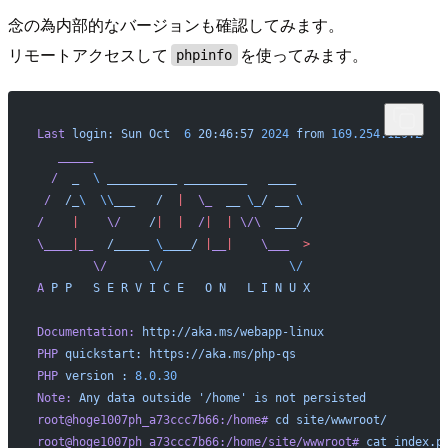
念の為内部的なバージョンも確認してみます。
リモートアクセスして
を使ってみます。
phpinfo
Last
 login:
 Sun
 Oct
  6
 20:46:57
 2024
 from
 169.254.129.2
   _____
  /
  _
  \ 
__________
 _________
   ____
 /
  /_
\ 
 \\
___
   /
  |
  \_
  __
 \_
/
 __
 \ 
/
    |
    \/
    /
|
  |
  /
|
  |
 \/\
  ___/
\____
|
__
  /_____
 \_
___/
 |
__
|
    \___
  >
        \/
      \/
                  \/
A
 P
 P
   S
 E
 R
 V
 I
 C
 E
   O
 N
   L
 I
 N
 U
 X
Documentation:
 http://aka.ms/webapp-linux
PHP
 quickstart:
 https://aka.ms/php-qs
PHP
 version
 :
 8.0.30
Note:
 Any
 data
 outside
 '/home'
 is
 not
 persisted
root@hoge1007ph_a73ccc7b66:/home#
 cd
 site/wwwroot/
root@hoge1007ph_a73ccc7b66:/home/site/wwwroot#
 cat
 index.p