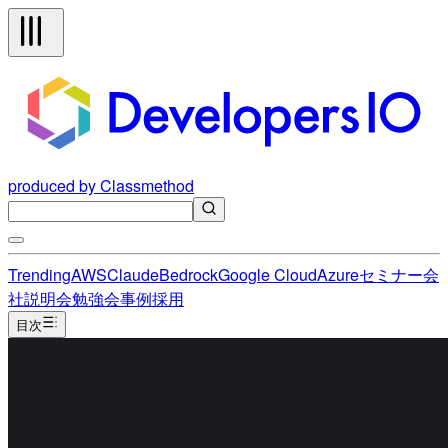
produced by Classmethod
Trending
AWS
Claude
Bedrock
Google Cloud
Azure
セミナー
会
社説明会
勉強会
事例
採用
目次