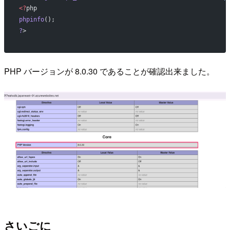
<?
php
phpinfo
();
?
>
PHP バージョンが 8.0.30 であることが確認出来ました。
さいごに