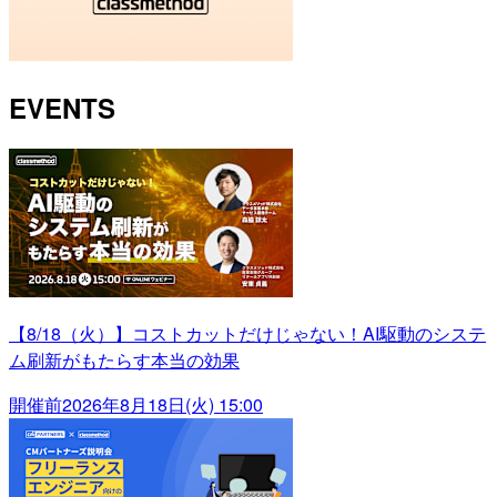
EVENTS
【8/18（火）】コストカットだけじゃない！AI駆動のシステ
ム刷新がもたらす本当の効果
開催前
2026年8月18日(火) 15:00