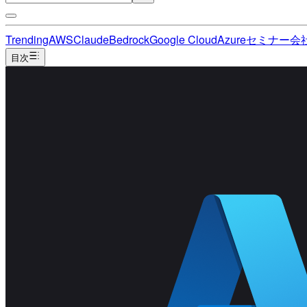
Trending
AWS
Claude
Bedrock
Google Cloud
Azure
セミナー
会
目次