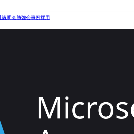
社説明会
勉強会
事例
採用