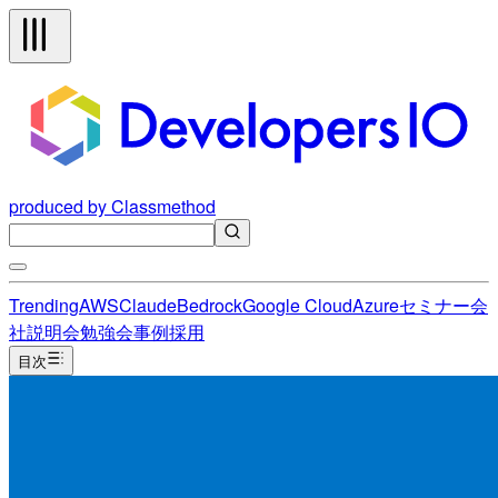
produced by Classmethod
Trending
AWS
Claude
Bedrock
Google Cloud
Azure
セミナー
会
社説明会
勉強会
事例
採用
目次