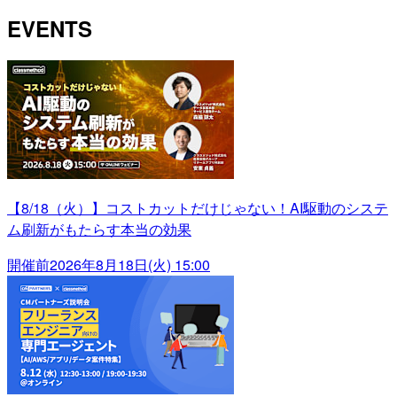
EVENTS
【8/18（火）】コストカットだけじゃない！AI駆動のシステ
ム刷新がもたらす本当の効果
開催前
2026年8月18日(火) 15:00