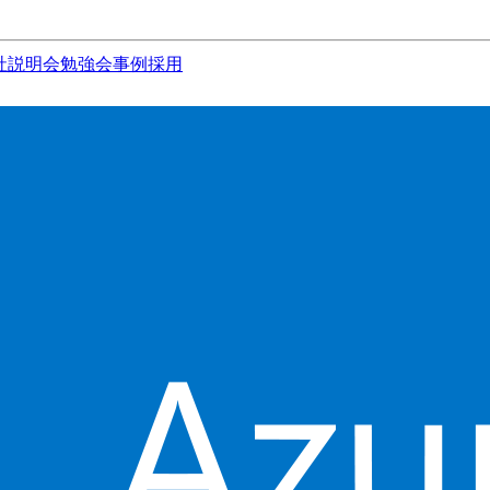
社説明会
勉強会
事例
採用