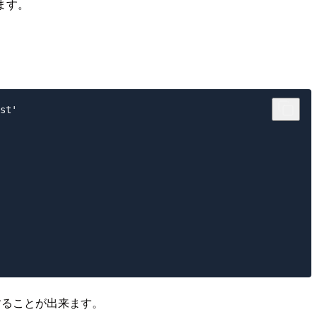
ます。
st'

することが出来ます。