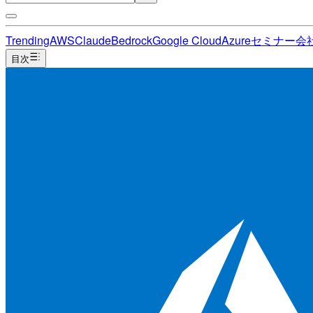
Trending
AWS
Claude
Bedrock
Google Cloud
Azure
セミナー
会
目次