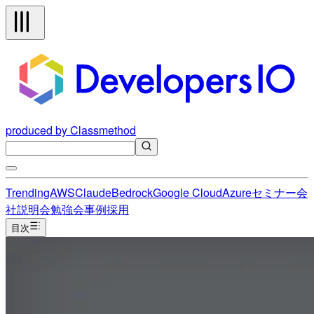
produced by Classmethod
Trending
AWS
Claude
Bedrock
Google Cloud
Azure
セミナー
会
社説明会
勉強会
事例
採用
目次