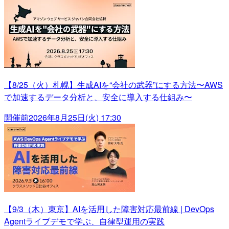
【8/25（火）札幌】生成AIを“会社の武器”にする方法〜AWS
で加速するデータ分析と、安全に導入する仕組み〜
開催前
2026年8月25日(火) 17:30
【9/3（木）東京】AIを活用した障害対応最前線 | DevOps
Agentライブデモで学ぶ、自律型運用の実践