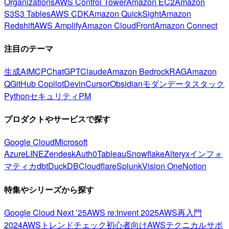
Organizations
AWS Control Tower
Amazon EC2
Amazon
S3
S3 Tables
AWS CDK
Amazon QuickSight
Amazon
Redshift
AWS Amplify
Amazon CloudFront
Amazon Connect
注目のテーマ
生成AI
MCP
ChatGPT
Claude
Amazon Bedrock
RAG
Amazon
Q
GitHub Copilot
Devin
Cursor
Obsidian
モダンデータスタック
Python
セキュリティ
PM
プロダクトやサービスで探す
Google Cloud
Microsoft
Azure
LINE
Zendesk
Auth0
Tableau
Snowflake
Alteryx
インフォ
マティカ
dbt
DuckDB
Cloudflare
Splunk
Vision One
Notion
特集やシリーズから探す
Google Cloud Next ’25
AWS re:Invent 2025
AWS再入門
2024
AWSトレンドチェック
初心者向け
AWSテクニカルサポ