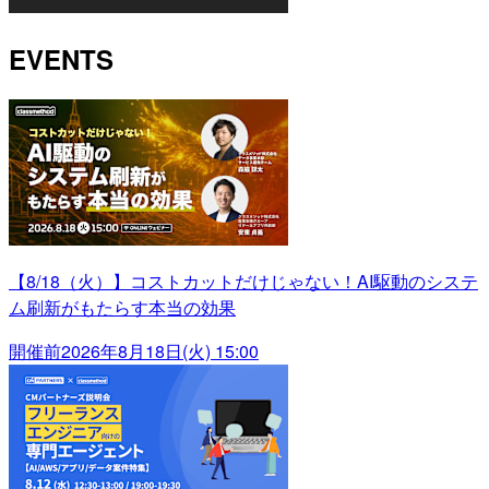
EVENTS
【8/18（火）】コストカットだけじゃない！AI駆動のシステ
ム刷新がもたらす本当の効果
開催前
2026年8月18日(火) 15:00