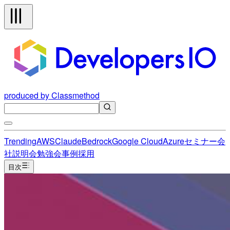
produced by Classmethod
Trending
AWS
Claude
Bedrock
Google Cloud
Azure
セミナー
会
社説明会
勉強会
事例
採用
目次