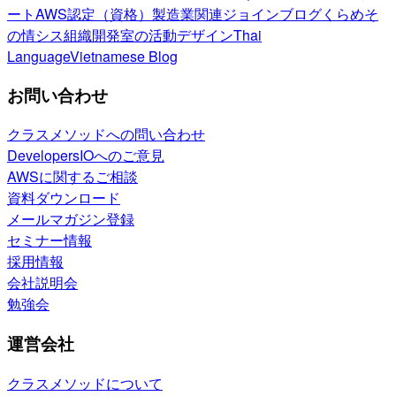
ート
AWS認定（資格）
製造業関連
ジョインブログ
くらめそ
の情シス
組織開発室の活動
デザイン
Thai
Language
Vietnamese Blog
お問い合わせ
クラスメソッドへの問い合わせ
DevelopersIOへのご意見
AWSに関するご相談
資料ダウンロード
メールマガジン登録
セミナー情報
採用情報
会社説明会
勉強会
運営会社
クラスメソッドについて