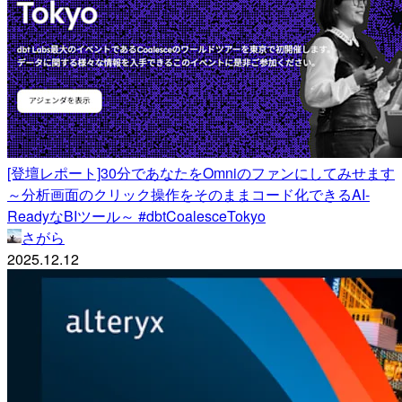
[登壇レポート]30分であなたをOmniのファンにしてみせます
～分析画面のクリック操作をそのままコード化できるAI-
ReadyなBIツール～ #dbtCoalesceTokyo
さがら
2025.12.12