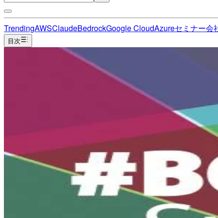
Trending
AWS
Claude
Bedrock
Google Cloud
Azure
セミナー
会
目次