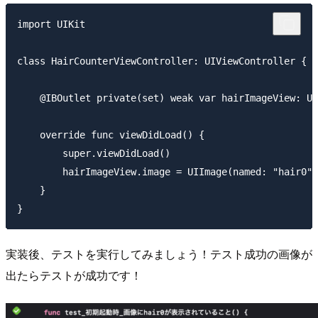
import UIKit

class HairCounterViewController: UIViewController {

    @IBOutlet private(set) weak var hairImageView: UI
    override func viewDidLoad() {

        super.viewDidLoad()

        hairImageView.image = UIImage(named: "hair0")

    }

実装後、テストを実行してみましょう！テスト成功の画像が
出たらテストが成功です！