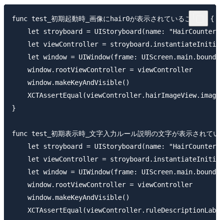
func test_初期起動時_画像にhair0が表示されていること() {

    let stroyboard = UIStoryboard(name: "HairCounter"
    let viewController = stroyboard.instantiateInitia
    let window = UIWindow(frame: UIScreen.main.bounds
    window.rootViewController = viewController

    window.makeKeyAndVisible()

    XCTAssertEqual(viewController.hairImageView.image
}

func test_初期表示時_文字入力ルール説明の文字が表示されている
    let stroyboard = UIStoryboard(name: "HairCounter"
    let viewController = stroyboard.instantiateInitia
    let window = UIWindow(frame: UIScreen.main.bounds
    window.rootViewController = viewController

    window.makeKeyAndVisible()

    XCTAssertEqual(viewController.ruleDescripti