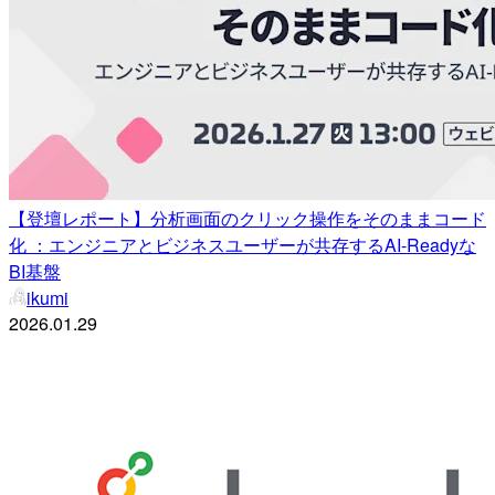
【登壇レポート】分析画面のクリック操作をそのままコード
化 ：エンジニアとビジネスユーザーが共存するAI-Readyな
BI基盤
ikumi
2026.01.29