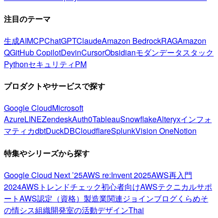
注目のテーマ
生成AI
MCP
ChatGPT
Claude
Amazon Bedrock
RAG
Amazon
Q
GitHub Copilot
Devin
Cursor
Obsidian
モダンデータスタック
Python
セキュリティ
PM
プロダクトやサービスで探す
Google Cloud
Microsoft
Azure
LINE
Zendesk
Auth0
Tableau
Snowflake
Alteryx
インフォ
マティカ
dbt
DuckDB
Cloudflare
Splunk
Vision One
Notion
特集やシリーズから探す
Google Cloud Next ’25
AWS re:Invent 2025
AWS再入門
2024
AWSトレンドチェック
初心者向け
AWSテクニカルサポ
ート
AWS認定（資格）
製造業関連
ジョインブログ
くらめそ
の情シス
組織開発室の活動
デザイン
Thai