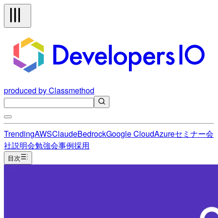
produced by Classmethod
Trending
AWS
Claude
Bedrock
Google Cloud
Azure
セミナー
会
社説明会
勉強会
事例
採用
目次