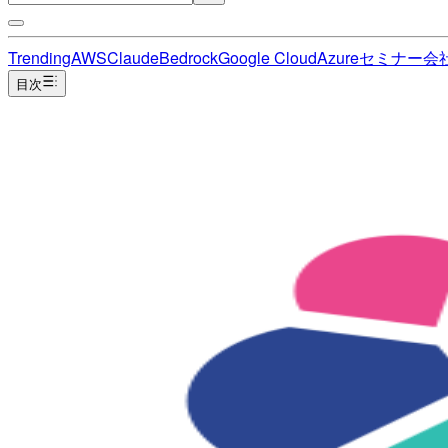
Trending
AWS
Claude
Bedrock
Google Cloud
Azure
セミナー
会
目次