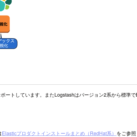
サポートしています。またLogstashはバージョン2系から標準でB
は
Elasticプロダクトインストールまとめ（RedHat系）
をご参照