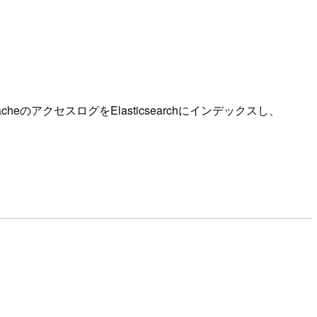
pacheのアクセスログをElasticsearchにインデックスし、