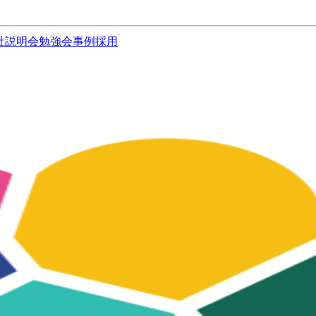
社説明会
勉強会
事例
採用