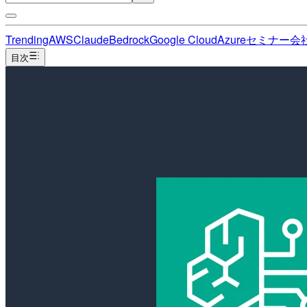
Trending
AWS
Claude
Bedrock
Google Cloud
Azure
セミナー
会
目次