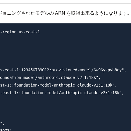
れたモデルの ARN を取得出来るようになります。(Anthropic
-region us-east-1

s-east-1:123456789012:provisioned-model/6w96yspvh8ey",

oundation-model/anthropic.claude-v2:1:18k",

st-1::foundation-model/anthropic.claude-v2:1:18k",

-east-1::foundation-model/anthropic.claude-v2:1:18k",

",

807Z"
