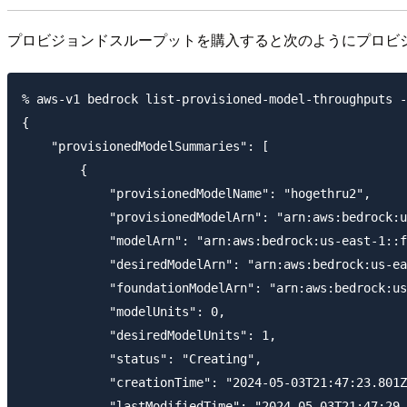
プロビジョンドスループットを購入すると次のようにプロビジョニングさ
% aws-v1 bedrock list-provisioned-model-throughputs -
{

    "provisionedModelSummaries": [

        {

            "provisionedModelName": "hogethru2",

            "provisionedModelArn": "arn:aws:bedrock:u
            "modelArn": "arn:aws:bedrock:us-east-1::f
            "desiredModelArn": "arn:aws:bedrock:us-ea
            "foundationModelArn": "arn:aws:bedrock:us
            "modelUnits": 0,

            "desiredModelUnits": 1,

            "status": "Creating",

            "creationTime": "2024-05-03T21:47:23.801Z
            "lastModifiedTime": "2024-05-03T21:47:29.