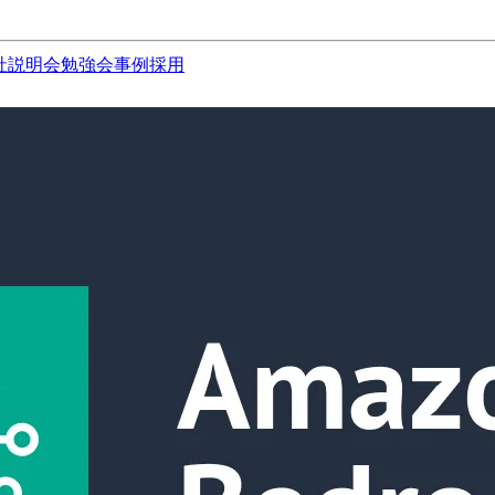
社説明会
勉強会
事例
採用