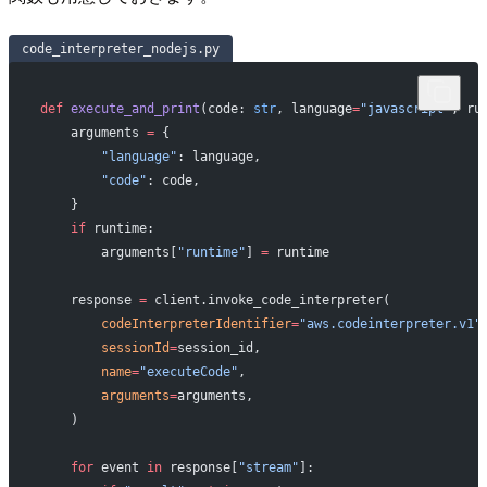
code_interpreter_nodejs.py
def
 execute_and_print
(code: 
str
, language
=
"javascript"
, ru
    arguments 
=
 {
        "language"
: language,
        "code"
: code,
    }
    if
 runtime:
        arguments[
"runtime"
] 
=
 runtime
    response 
=
 client.invoke_code_interpreter(
        codeInterpreterIdentifier
=
"aws.codeinterpreter.v1"
        sessionId
=
session_id,
        name
=
"executeCode"
,
        arguments
=
arguments,
    )
    for
 event 
in
 response[
"stream"
]: