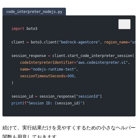
code_interpreter_nodejs.py
import
 boto3
client 
=
 boto3.client(
"bedrock-agentcore"
, 
region_name
=
"us
session_response 
=
 client.start_code_interpreter_session(
    codeInterpreterIdentifier
=
"aws.codeinterpreter.v1"
,
    name
=
"nodejs-runtime-test"
,
    sessionTimeoutSeconds
=
900
,
)
session_id 
=
 session_response[
"sessionId"
]
print
(
f
"Session ID: 
{
session_id
}
"
)
続けて、実行結果だけを見やすくするための小さなヘルパー
関数も用意しておきます。