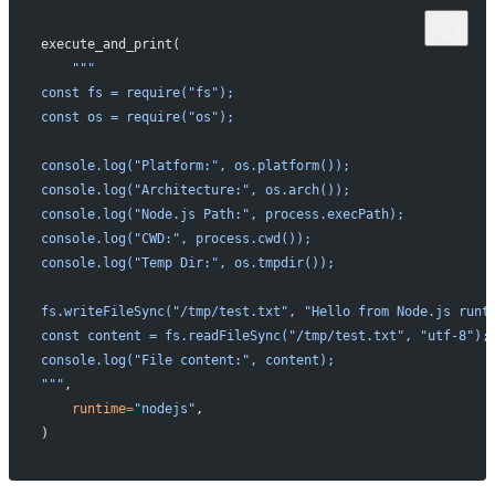
execute_and_print(
    """
const fs = require("fs");
const os = require("os");
console.log("Platform:", os.platform());
console.log("Architecture:", os.arch());
console.log("Node.js Path:", process.execPath);
console.log("CWD:", process.cwd());
console.log("Temp Dir:", os.tmpdir());
fs.writeFileSync("/tmp/test.txt", "Hello from Node.js runt
const content = fs.readFileSync("/tmp/test.txt", "utf-8");
console.log("File content:", content);
"""
,
    runtime
=
"nodejs"
,
)