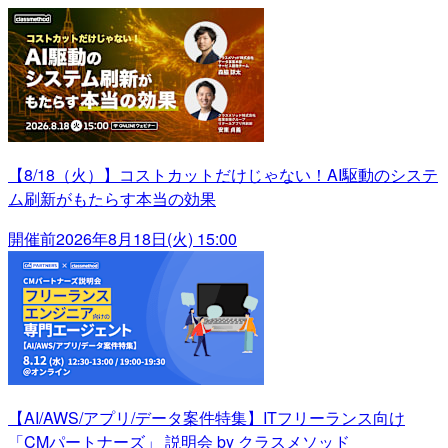
【8/18（火）】コストカットだけじゃない！AI駆動のシステ
ム刷新がもたらす本当の効果
開催前
2026年8月18日(火) 15:00
【AI/AWS/アプリ/データ案件特集】ITフリーランス向け
「CMパートナーズ」 説明会 by クラスメソッド