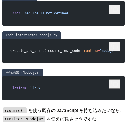
Error:
 require
 is
 not
 defined
code_interpreter_nodejs.py
execute_and_print(require_test_code, 
runtime
=
"nodejs"
)
実行結果（Node.js）
Platform:
 linux
を使う既存の JavaScript を持ち込みたいなら、
require()
を使えば良さそうですね。
runtime: "nodejs"