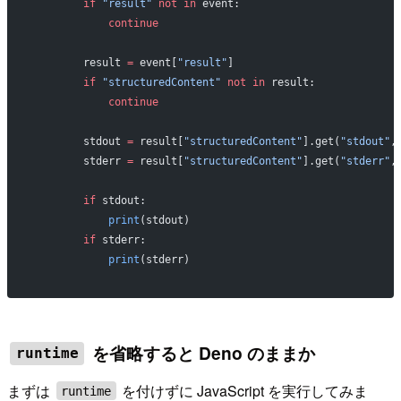
        if
 "result"
 not
 in
 event:
            continue
        result 
=
 event[
"result"
]
        if
 "structuredContent"
 not
 in
 result:
            continue
        stdout 
=
 result[
"structuredContent"
].get(
"stdout"
,
        stderr 
=
 result[
"structuredContent"
].get(
"stderr"
,
        if
 stdout:
            print
(stdout)
        if
 stderr:
            print
(stderr)
を省略すると Deno のままか
runtime
まずは
を付けずに JavaScript を実行してみま
runtime