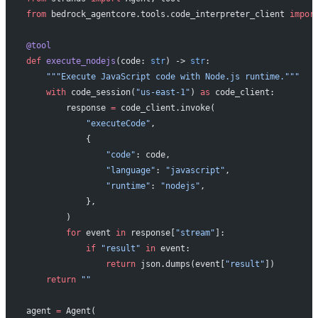
from
 bedrock_agentcore.tools.code_interpreter_client 
impor
@tool
def
 execute_nodejs
(code: 
str
) -> 
str
:
    """Execute JavaScript code with Node.js runtime."""
    with
 code_session(
"us-east-1"
) 
as
 code_client:
        response 
=
 code_client.invoke(
            "executeCode"
,
            {
                "code"
: code,
                "language"
: 
"javascript"
,
                "runtime"
: 
"nodejs"
,
            },
        )
        for
 event 
in
 response[
"stream"
]:
            if
 "result"
 in
 event:
                return
 json.dumps(event[
"result"
])
    return
 ""
agent 
=
 Agent(