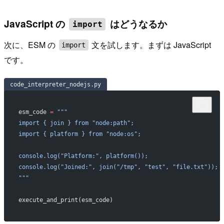
JavaScript の
はどうなるか
import
次に、ESM の
文を試します。まずは JavaScript
import
です。
code_interpreter_nodejs.py
esm_code 
=
 """
import { join } from "node:path";
import { platform } from "node:os";
console.log("Platform:", platform());
console.log("Joined:", join("/tmp", "test", "file.txt"));
"""
execute_and_print(esm_code)