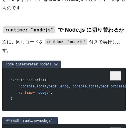
ものです。
で Node.js に切り替わるか
runtime: "nodejs"
次に、同じコードを
付きで実行しま
runtime: "nodejs"
す。
code_interpreter_nodejs.py
execute_and_print(
    "console.log(typeof Deno); console.log(typeof process)
    runtime
=
"nodejs"
,
)
実行結果（runtime=nodejs）