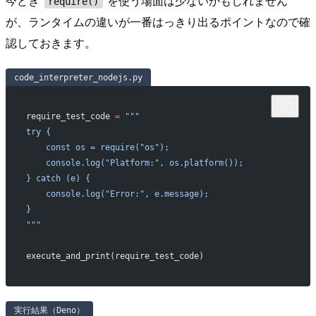
今どき
を使う場面は少ないかもしれません
require()
が、ランタイムの違いが一番はっきり出るポイントなので確
認しておきます。
code_interpreter_nodejs.py
require_test_code 
=
 """
try {
    const os = require("os");
    console.log("Platform:", os.platform());
} catch (e) {
    console.log("Error:", e.message);
}
"""
execute_and_print(require_test_code)
実行結果（Deno）