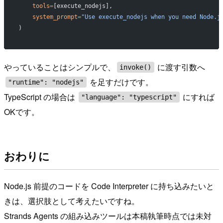
    tools
=
[execute_nodejs],
    system_prompt
=
"Use execute_nodejs when you need Node.j
)
やっていることはシンプルで、
に渡す引数へ
invoke()
を足すだけです。
"runtime": "nodejs"
TypeScript の場合は
にすれば
"language": "typescript"
OKです。
おわりに
Node.js 前提のコードを Code Interpreter に持ち込みたいと
きは、選択肢として考えたいですね。
Strands Agents の組み込みツールは本稿執筆時点では未対