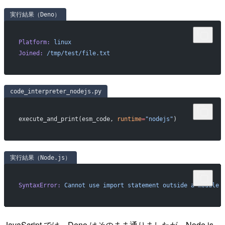
実行結果（Deno）
Platform:
 linux
Joined:
 /tmp/test/file.txt
code_interpreter_nodejs.py
execute_and_print(esm_code, 
runtime
=
"nodejs"
)
実行結果（Node.js）
SyntaxError:
 Cannot
 use
 import
 statement
 outside
 a
 module
JavaScript では、Deno はそのまま通りましたが、Node.js