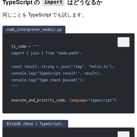
TypeScript の
はどうなるか
import
同じことを TypeScript でも試します。
code_interpreter_nodejs.py
ts_code 
=
 """
import { join } from "node:path";
const result: string = join("/tmp", "hello.ts");
console.log("TypeScript result:", result);
console.log("Type check passed!");
"""
execute_and_print(ts_code, 
language
=
"typescript"
)
実行結果（Deno + TypeScript）