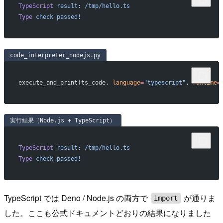
TypeScript
 result:
 /tmp/hello.ts
Type
 check
 passed!
code_interpreter_nodejs.py
execute_and_print(ts_code, 
language
=
"typescript"
, 
runtime
=
実行結果（Node.js + TypeScript）
TypeScript
 result:
 /tmp/hello.ts
Type
 check
 passed!
TypeScript では Deno / Node.js の両方で
が通りま
import
した。ここも公式ドキュメントどおりの結果になりました