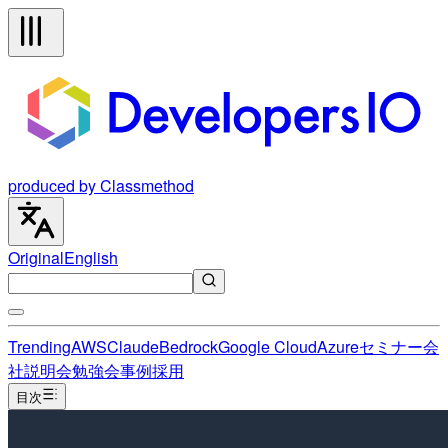
produced by Classmethod
Original
English
Trending
AWS
Claude
Bedrock
Google Cloud
Azure
セミナー
会
社説明会
勉強会
事例
採用
目次