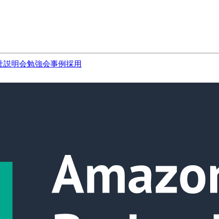
社説明会
勉強会
事例
採用