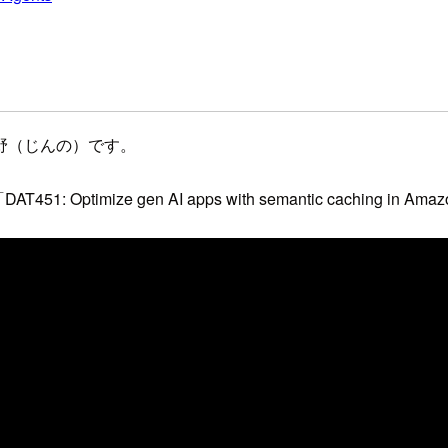
野（じんの）です。
: Optimize gen AI apps with semantic caching 