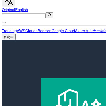
Original
English
Trending
AWS
Claude
Bedrock
Google Cloud
Azure
セミナー
会
目次