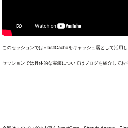
このセッションではElastiCacheをキャッシュ層として
セッションでは具体的な実装についてはブログを紹介してお
今回はこのブログの内容をAgentCore、Strands Agents、E