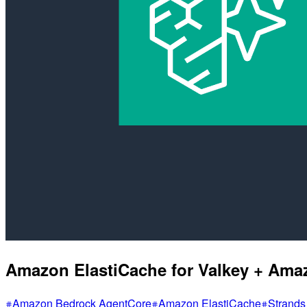
Amazon ElastiCache for Valk
Amazon Bedrock AgentCore
Amazon ElastiCache
Strands