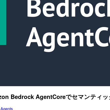
ey + Amazon Bedrock AgentCore
 Agents