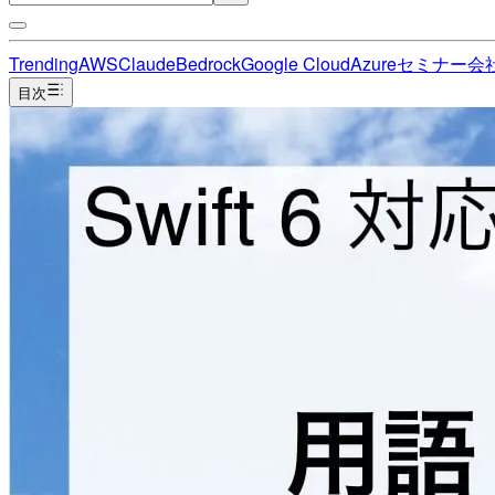
Trending
AWS
Claude
Bedrock
Google Cloud
Azure
セミナー
会
目次