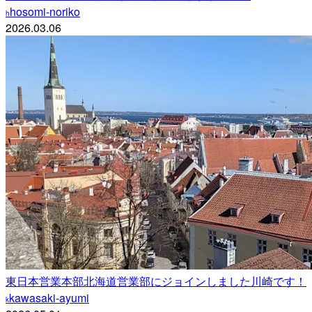
hosomi-noriko
h
2026.03.06
東日本営業本部北海道営業部にジョインしました川崎です！
kawasaki-ayumi
k