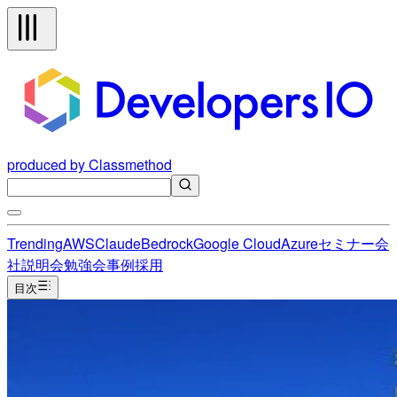
produced by Classmethod
Trending
AWS
Claude
Bedrock
Google Cloud
Azure
セミナー
会
社説明会
勉強会
事例
採用
目次