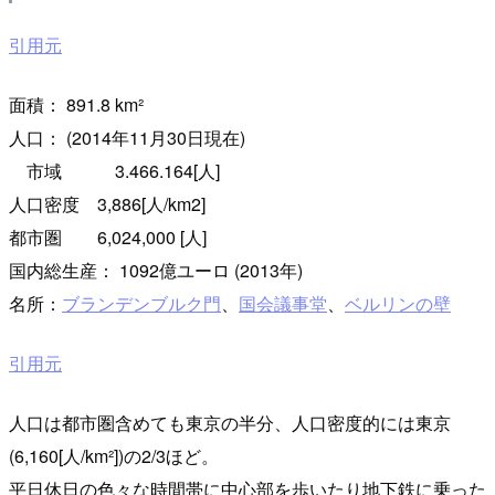
引用元
面積： 891.8 km²
人口： (2014年11月30日現在)
市域 3.466.164[人]
人口密度 3,886[人/km2]
都市圏 6,024,000 [人]
国内総生産： 1092億ユーロ (2013年)
名所：
ブランデンブルク門
、
国会議事堂
、
ベルリンの壁
引用元
人口は都市圏含めても東京の半分、人口密度的には東京
(6,160[人/km²])の2/3ほど。
平日休日の色々な時間帯に中心部を歩いたり地下鉄に乗った