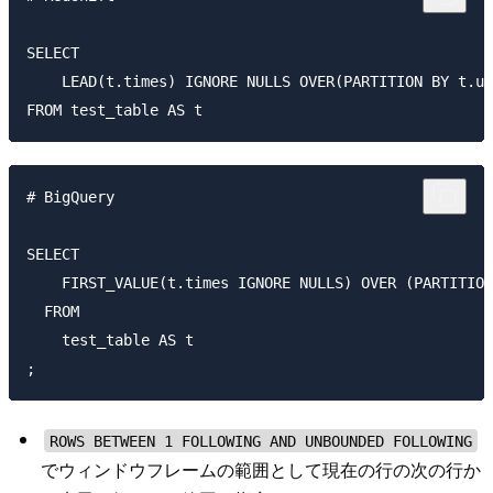
SELECT 

    LEAD(t.times) IGNORE NULLS OVER(PARTITION BY t.us
# BigQuery

SELECT

    FIRST_VALUE(t.times IGNORE NULLS) OVER (PARTITION
  FROM

    test_table AS t

ROWS BETWEEN 1 FOLLOWING AND UNBOUNDED FOLLOWING
でウィンドウフレームの範囲として現在の行の次の行か