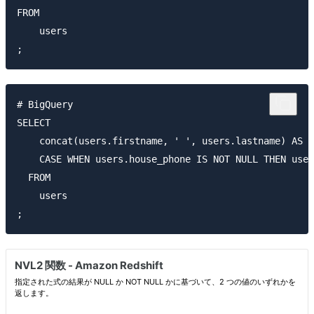
FROM

    users

# BigQuery

SELECT

    concat(users.firstname, ' ', users.lastname) AS n
    CASE WHEN users.house_phone IS NOT NULL THEN user
  FROM

    users
