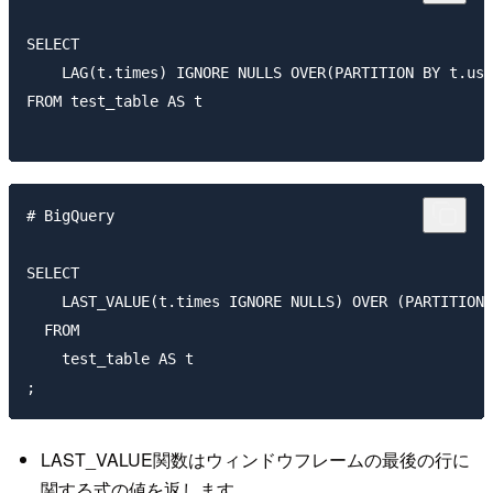
SELECT 

    LAG(t.times) IGNORE NULLS OVER(PARTITION BY t.use
FROM test_table AS t

# BigQuery

SELECT

    LAST_VALUE(t.times IGNORE NULLS) OVER (PARTITION 
  FROM

    test_table AS t

LAST_VALUE関数はウィンドウフレームの最後の行に
関する式の値を返します