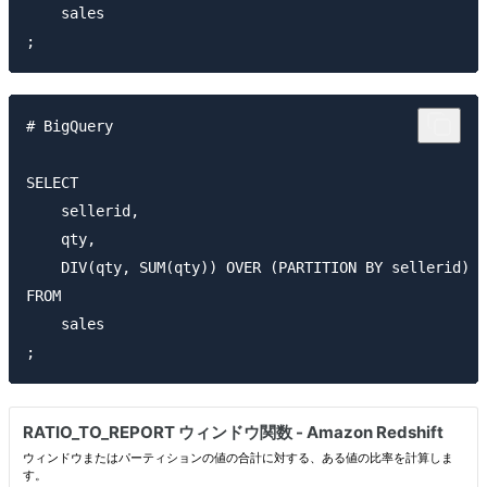
    sales

# BigQuery

SELECT

    sellerid,

    qty,

    DIV(qty, SUM(qty)) OVER (PARTITION BY sellerid) A
FROM

    sales
