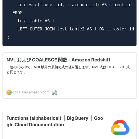
    coalesce(f.user_id, t.account_id) AS client_id

  FROM

    test_table AS t

    LEFT OUTER JOIN test_table2 AS f ON t.master_id =