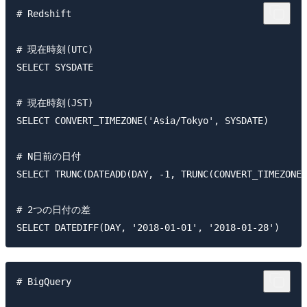
# Redshift

# 現在時刻(UTC)

SELECT SYSDATE

# 現在時刻(JST)

SELECT CONVERT_TIMEZONE('Asia/Tokyo', SYSDATE)

# N日前の日付

SELECT TRUNC(DATEADD(DAY, -1, TRUNC(CONVERT_TIMEZONE(
# 2つの日付の差

# BigQuery
