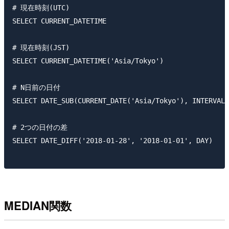
# 現在時刻(UTC)

SELECT CURRENT_DATETIME

# 現在時刻(JST)

SELECT CURRENT_DATETIME('Asia/Tokyo')

# N日前の日付

SELECT DATE_SUB(CURRENT_DATE('Asia/Tokyo'), INTERVAL 
# 2つの日付の差

SELECT DATE_DIFF('2018-01-28', '2018-01-01', DAY)

MEDIAN関数