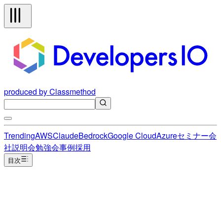
produced by Classmethod
Trending
AWS
Claude
Bedrock
Google Cloud
Azure
セミナー
会
社説明会
勉強会
事例
採用
目次