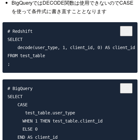
BigQueryではDECODE関数は使用できないのでCASE
を使って条件式に書き直すこととなります
# Redshift

SELECT

    decode(user_type, 1, client_id, 0) AS client_id

FROM test_table

# BigQuery

SELECT

    CASE

       test_table.user_type

      WHEN 1 THEN test_table.client_id

      ELSE 0

    END AS client_id
