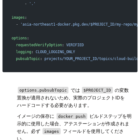
      - 
'.'
images
:
  - 
'asia-northeast1-docker.pkg.dev/$PROJECT_ID/my-repo/my
options
:
  requestedVerifyOption
: 
VERIFIED
  logging
: 
CLOUD_LOGGING_ONLY
  pubsubTopic
: 
projects/YOUR_PROJECT_ID/topics/cloud-build
!
では
の変数
options.pubsubTopic
$PROJECT_ID
置換が適用されないため、実際のプロジェクトIDを
ハードコードする必要があります。
イメージの保存に
ビルドステップを明
docker push
示的に使用した場合、アテステーションが作成されま
せん。必ず
フィールドを使用してくださ
images
い。