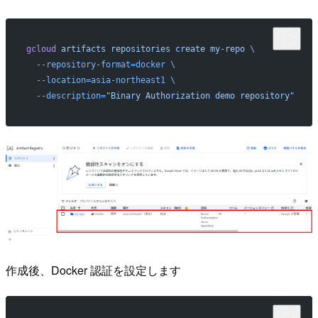
gcloud
 artifacts
 repositories
 create
 my-repo
 \
  --repository-format=docker
 \
  --location=asia-northeast1
 \
  --description=
"Binary Authorization demo repository"
作成後、Docker 認証を設定します