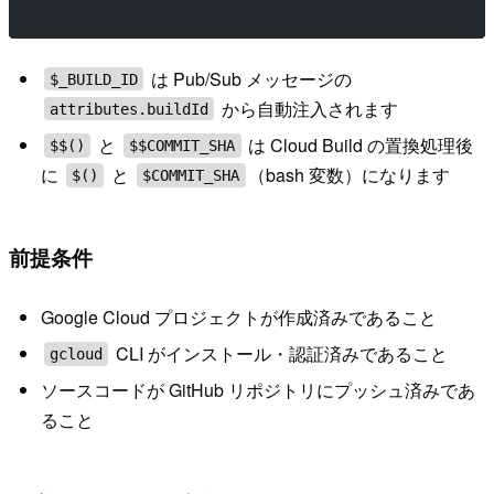
は Pub/Sub メッセージの
$_BUILD_ID
から自動注入されます
attributes.buildId
と
は Cloud Build の置換処理後
$$()
$$COMMIT_SHA
に
と
（bash 変数）になります
$()
$COMMIT_SHA
前提条件
Google Cloud プロジェクトが作成済みであること
CLI がインストール・認証済みであること
gcloud
ソースコードが GitHub リポジトリにプッシュ済みであ
ること