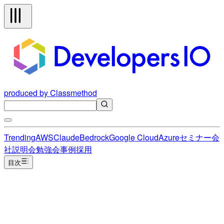
produced by Classmethod
Trending
AWS
Claude
Bedrock
Google Cloud
Azure
セミナー
会
社説明会
勉強会
事例
採用
目次