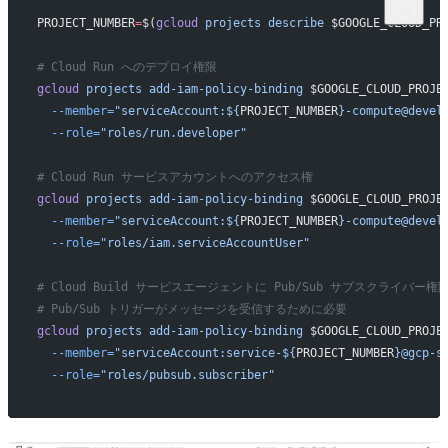
PROJECT_NUMBER
=
$(
gcloud
 projects
 describe
 $GOOGLE_CLOUD_PR
# Cloud Run へのデプロイ権限
gcloud
 projects
 add-iam-policy-binding
 $GOOGLE_CLOUD_PROJE
  --member=
"serviceAccount:${
PROJECT_NUMBER
}-compute@devel
  --role=
"roles/run.developer"
# Cloud Run サービスアカウントへのアクセス権
gcloud
 projects
 add-iam-policy-binding
 $GOOGLE_CLOUD_PROJE
  --member=
"serviceAccount:${
PROJECT_NUMBER
}-compute@devel
  --role=
"roles/iam.serviceAccountUser"
# Cloud Build サービスエージェントに Pub/Sub サブスクライバー権
# Pub/Sub トリガーがメッセージを受信するために必要
gcloud
 projects
 add-iam-policy-binding
 $GOOGLE_CLOUD_PROJE
  --member=
"serviceAccount:service-${
PROJECT_NUMBER
}@gcp-s
  --role=
"roles/pubsub.subscriber"