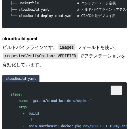
├── Dockerfile                   # コンテナイメージ定義
├── cloudbuild.yaml              # ビルドパイプライン（ア
└── cloudbuild-deploy-cicd.yaml  # CI/CD自動デプロイ用
cloudbuild.yaml
ビルドパイプラインです。
フィールドを使い、
images
でアテステーションを
requestedVerifyOption: VERIFIED
有効化しています。
cloudbuild.yaml
steps
:
  - 
name
: 
'gcr.io/cloud-builders/docker'
    args
:
      - 
'build'
      - 
'-t'
      - 
'asia-northeast1-docker.pkg.dev/$PROJECT_ID/my-rep