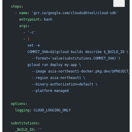
steps
:
  - 
name
: 
'gcr.io/google.com/cloudsdktool/cloud-sdk'
    entrypoint
: 
bash
    args
:
      - 
'-c'
      - 
|
        set -e
        COMMIT_SHA=$$(gcloud builds describe $_BUILD_ID \
          --format='value(substitutions.COMMIT_SHA)')
        gcloud run deploy my-app \
          --image asia-northeast1-docker.pkg.dev/$PROJECT_
          --region asia-northeast1 \
          --binary-authorization=default \
          --platform managed
options
:
  logging
: 
CLOUD_LOGGING_ONLY
substitutions
:
  _BUILD_ID
: 
''