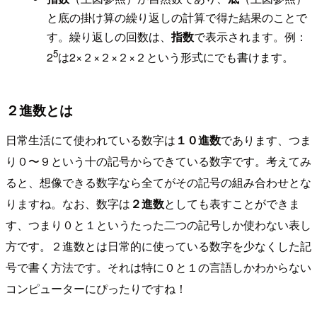
と底の掛け算の繰り返しの計算で得た結果のことで
す。繰り返しの回数は、
指数
で表示されます。例：
5
2
は2×２×２×２×２という形式にでも書けます。
２進数とは
日常生活にて使われている数字は
１０進数
であります、つま
り０〜９という十の記号からできている数字です。考えてみ
ると、想像できる数字なら全てがその記号の組み合わせとな
りますね。なお、数字は
２進数
としても表すことができま
す、つまり０と１というたった二つの記号しか使わない表し
方です。２進数とは日常的に使っている数字を少なくした記
号で書く方法です。それは特に０と１の言語しかわからない
コンピューターにぴったりですね！