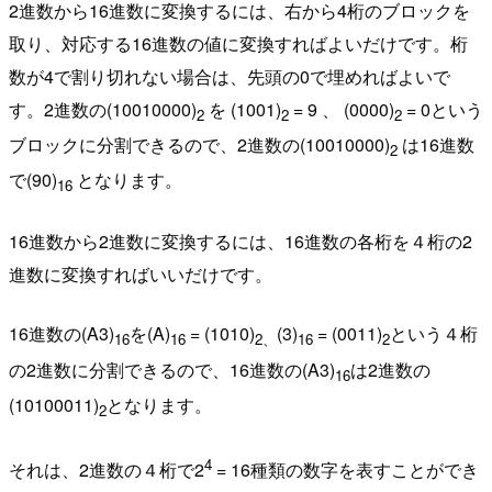
2進数から16進数に変換するには、右から4桁のブロックを
取り、対応する16進数の値に変換すればよいだけです。桁
数が4で割り切れない場合は、先頭の0で埋めればよいで
す。2進数の(10010000)
を (1001)
= 9 、 (0000)
= 0という
2
2
2
ブロックに分割できるので、2進数の(10010000)
は16進数
2
で(90)
となります。
16
16進数から2進数に変換するには、16進数の各桁を４桁の2
進数に変換すればいいだけです。
16進数の(A3)
を(A)
= (1010)
(3)
= (0011)
という４桁
16
16
2、
16
2
の2進数に分割できるので、16進数の(A3)
は2進数の
16
(10100011)
となります。
2
4
それは、2進数の４桁で2
= 16種類の数字を表すことができ