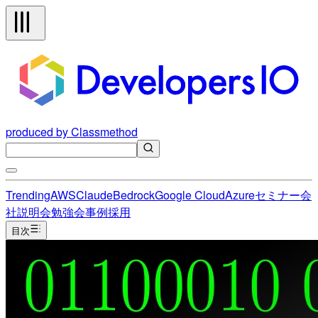
produced by Classmethod
Trending
AWS
Claude
Bedrock
Google Cloud
Azure
セミナー
会
社説明会
勉強会
事例
採用
目次