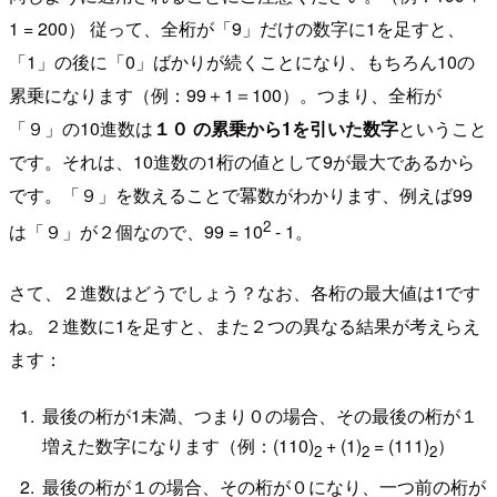
1 = 200） 従って、全桁が「9」だけの数字に1を足すと、
「1」の後に「0」ばかりが続くことになり、もちろん10の
累乗になります（例：99＋1＝100）。つまり、全桁が
「９」の10進数は
１０ の累乗から1を引いた数字
ということ
です。それは、10進数の1桁の値として9が最大であるから
です。「９」を数えることで冪数がわかります、例えば99
2
は「９」が２個なので、99 = 10
- 1。
さて、２進数はどうでしょう？なお、各桁の最大値は1です
ね。２進数に1を足すと、また２つの異なる結果が考えらえ
ます：
最後の桁が1未満、つまり０の場合、その最後の桁が１
増えた数字になります（例：(110)
+ (1)
= (111)
）
2
2
2
最後の桁が１の場合、その桁が０になり、一つ前の桁が