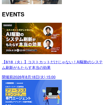
EVENTS
【8/18（火）】コストカットだけじゃない！AI駆動のシステ
ム刷新がもたらす本当の効果
開催前
2026年8月18日(火) 15:00