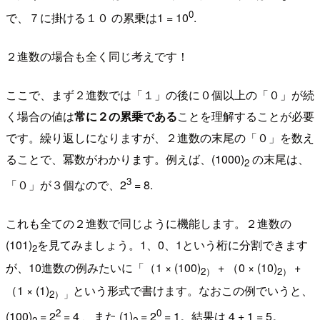
0
で、７に掛ける１０ の累乗は1 = 10
.
２進数の場合も全く同じ考えです！
ここで、まず２進数では「１」の後に０個以上の「０」が続
く場合の値は
常に２の累乗である
ことを理解することが必要
です。繰り返しになりますが、２進数の末尾の「０」を数え
ることで、冪数がわかります。例えば、(1000)
の末尾は、
2
3
「０」が３個なので、2
= 8.
これも全ての２進数で同じように機能します。２進数の
(101)
を見てみましょう。1、0、1という桁に分割できます
2
が、10進数の例みたいに「（1 × (100)
+ （0 × (10)
+
2）
2）
（1 × (1)
という形式で書けます。なおこの例でいうと、
2）」
2
0
(100)
= 2
= 4 、また (1)
= 2
= 1。結果は 4 + 1 = 5。
2
2