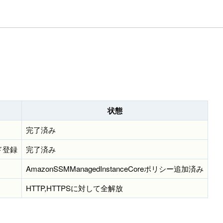
状態
完了済み
ド登録
完了済み
AmazonSSMManagedInstanceCoreポリシー追加済み
HTTP,HTTPSに対して全解放