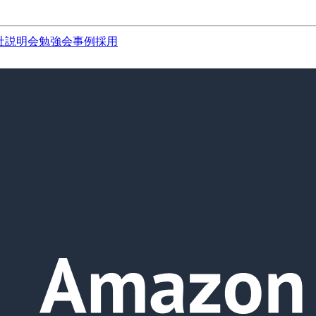
社説明会
勉強会
事例
採用