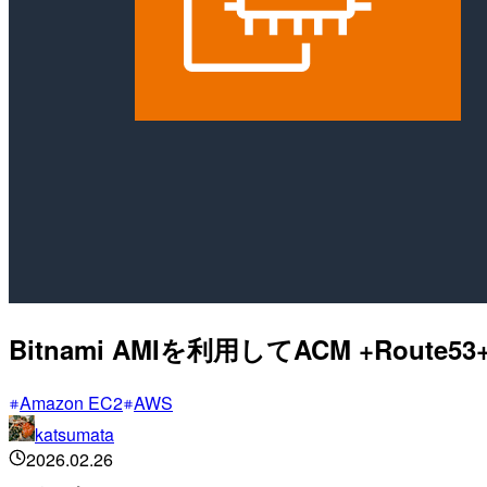
Bitnami AMIを利用してACM +Rout
Amazon EC2
AWS
katsumata
2026.02.26