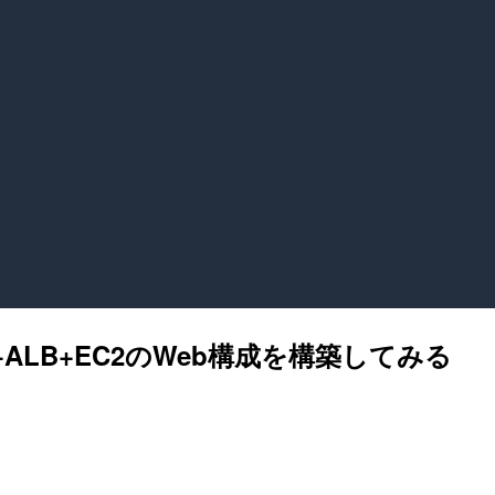
e53+ALB+EC2のWeb構成を構築してみる