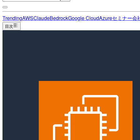
Trending
AWS
Claude
Bedrock
Google Cloud
Azure
セミナー
会
目次