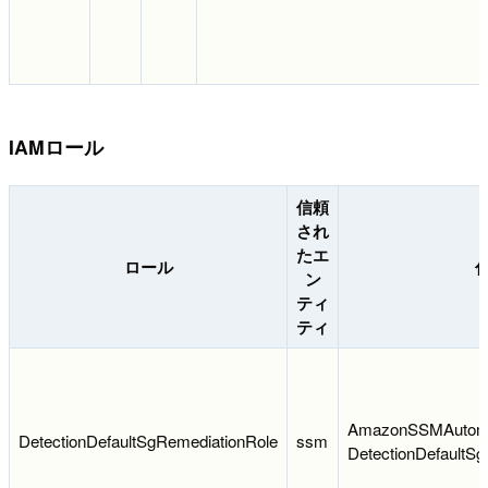
IAMロール
信頼
され
たエ
ロール
ン
ティ
ティ
AmazonSSMAutoma
DetectionDefaultSgRemediationRole
ssm
DetectionDefaultSg