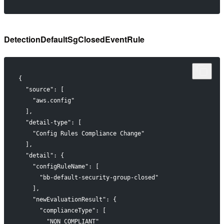
DetectionDefaultSgClosedEventRule
{
  "source": [
    "aws.config"
  ],
  "detail-type": [
    "Config Rules Compliance Change"
  ],
  "detail": {
    "configRuleName": [
      "bb-default-security-group-closed"
    ],
    "newEvaluationResult": {
      "complianceType": [
        "NON_COMPLIANT"