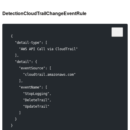
DetectionCloudTrailChangeEventRule
{
  "detail-type": [
    "AWS API Call via CloudTrail"
  ],
  "detail": {
    "eventSource": [
      "cloudtrail.amazonaws.com"
    ],
    "eventName": [
      "StopLogging",
      "DeleteTrail",
      "UpdateTrail"
    ]
  }
}