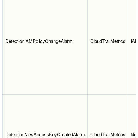
DetectionIAMPolicyChangeAlarm
CloudTrailMetrics
IAM
DetectionNewAccessKeyCreatedAlarm
CloudTrailMetrics
Ne