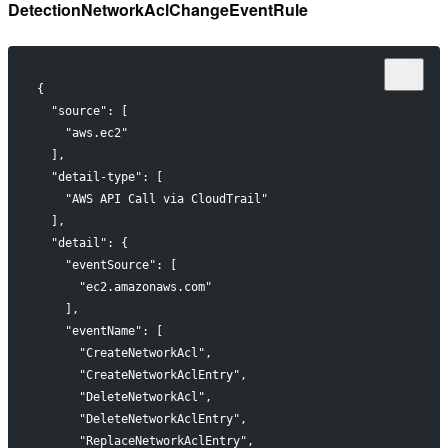
DetectionNetworkAclChangeEventRule
{
  "source": [
    "aws.ec2"
  ],
  "detail-type": [
    "AWS API Call via CloudTrail"
  ],
  "detail": {
    "eventSource": [
      "ec2.amazonaws.com"
    ],
    "eventName": [
      "CreateNetworkAcl",
      "CreateNetworkAclEntry",
      "DeleteNetworkAcl",
      "DeleteNetworkAclEntry",
      "ReplaceNetworkAclEntry",