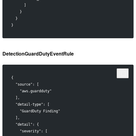
      ]
    }
  }
}
DetectionGuardDutyEventRule
{
  "source": [
    "aws.guardduty"
  ],
  "detail-type": [
    "GuardDuty Finding"
  ],
  "detail": {
    "severity": [