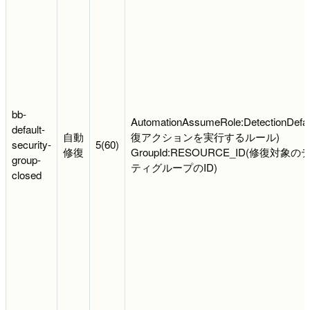
bb-
AutomationAssumeRole:DetectionDefa
default-
自動
復アクションを実行するルール)
security-
5(60)
修復
GroupId:RESOURCE_ID(修復
group-
ティグループのID)
closed