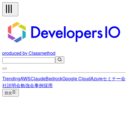
produced by Classmethod
Trending
AWS
Claude
Bedrock
Google Cloud
Azure
セミナー
会
社説明会
勉強会
事例
採用
目次