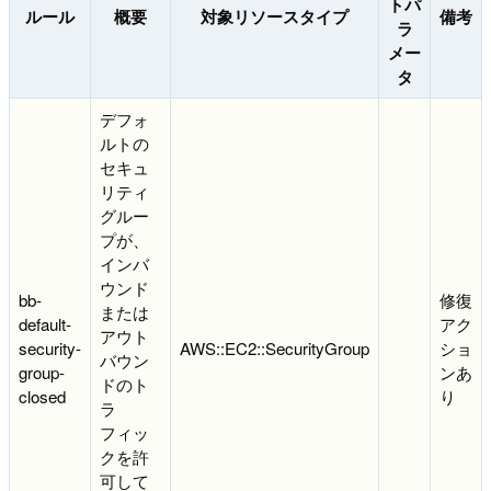
トパ
ルール
概要
対象リソースタイプ
備考
ラ
メー
タ
デフォ
ルトの
セキュ
リティ
グルー
プが、
インバ
ウンド
bb-
修復
または
default-
アク
アウト
security-
AWS::EC2::SecurityGroup
ショ
バウン
group-
ンあ
ドのト
closed
り
ラ
フィッ
クを許
可して