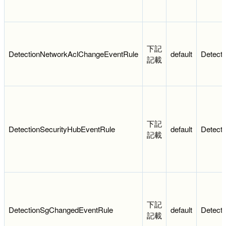
下記
DetectionNetworkAclChangeEventRule
default
Detect
記載
下記
DetectionSecurityHubEventRule
default
Detect
記載
下記
DetectionSgChangedEventRule
default
Detect
記載