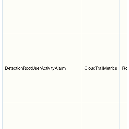
DetectionRootUserActivityAlarm
CloudTrailMetrics
Roo