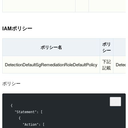
IAMポリシー
ポリ
ポリシー名
シー
下記
DetectionDefaultSgRemediationRoleDefaultPolicy
Detec
記載
ポリシー
{
  "Statement": [
    {
      "Action": [