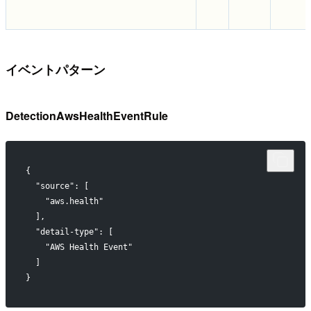
イベントパターン
DetectionAwsHealthEventRule
{
  "source": [
    "aws.health"
  ],
  "detail-type": [
    "AWS Health Event"
  ]
}