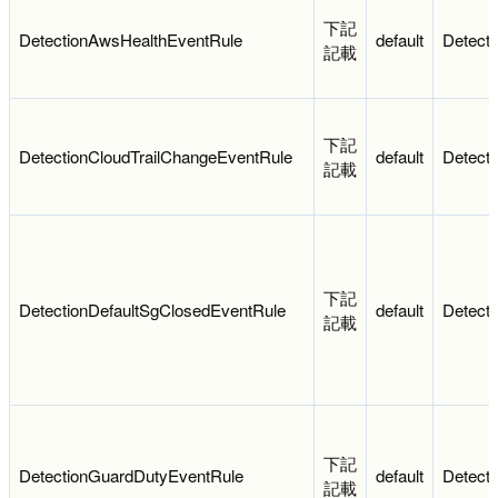
下記
DetectionAwsHealthEventRule
default
Detect
記載
下記
DetectionCloudTrailChangeEventRule
default
Detect
記載
下記
DetectionDefaultSgClosedEventRule
default
Detect
記載
下記
DetectionGuardDutyEventRule
default
Detect
記載