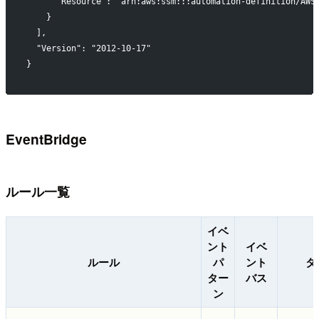
      "Resource": "arn:aws:ssm:::automation-definition/AWS
    }
  ],
  "Version": "2012-10-17"
}
EventBridge
ルール一覧
イベ
ント
イベ
ルール
パ
ント
タ
ター
バス
ン