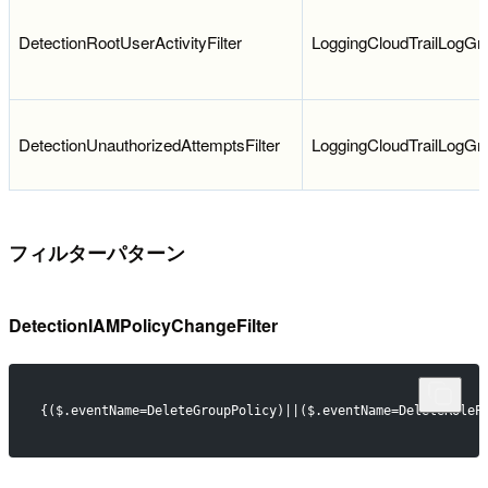
DetectionRootUserActivityFilter
LoggingCloudTrailLogGr
DetectionUnauthorizedAttemptsFilter
LoggingCloudTrailLogGr
フィルターパターン
DetectionIAMPolicyChangeFilter
{($.eventName=DeleteGroupPolicy)||($.eventName=DeleteRoleP