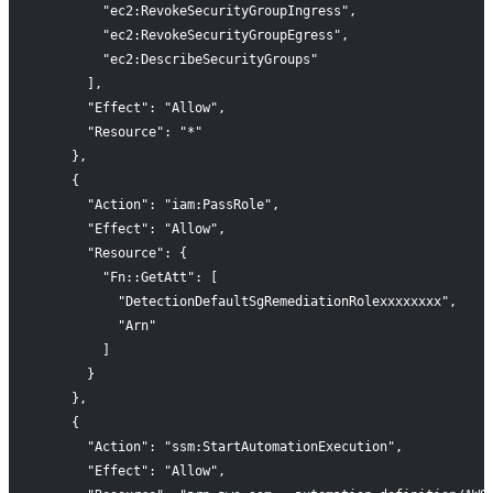
        "ec2:RevokeSecurityGroupIngress",
        "ec2:RevokeSecurityGroupEgress",
        "ec2:DescribeSecurityGroups"
      ],
      "Effect": "Allow",
      "Resource": "*"
    },
    {
      "Action": "iam:PassRole",
      "Effect": "Allow",
      "Resource": {
        "Fn::GetAtt": [
          "DetectionDefaultSgRemediationRolexxxxxxxx",
          "Arn"
        ]
      }
    },
    {
      "Action": "ssm:StartAutomationExecution",
      "Effect": "Allow",