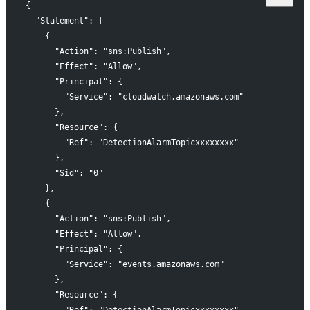
{
  "Statement": [
    {
      "Action": "sns:Publish",
      "Effect": "Allow",
      "Principal": {
        "Service": "cloudwatch.amazonaws.com"
      },
      "Resource": {
        "Ref": "DetectionAlarmTopicxxxxxxxx"
      },
      "Sid": "0"
    },
    {
      "Action": "sns:Publish",
      "Effect": "Allow",
      "Principal": {
        "Service": "events.amazonaws.com"
      },
      "Resource": {