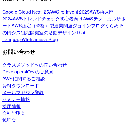
Google Cloud Next ’25
AWS re:Invent 2025
AWS再入門
2024
AWSトレンドチェック
初心者向け
AWSテクニカルサポ
ート
AWS認定（資格）
製造業関連
ジョインブログ
くらめそ
の情シス
組織開発室の活動
デザイン
Thai
Language
Vietnamese Blog
お問い合わせ
クラスメソッドへの問い合わせ
DevelopersIOへのご意見
AWSに関するご相談
資料ダウンロード
メールマガジン登録
セミナー情報
採用情報
会社説明会
勉強会