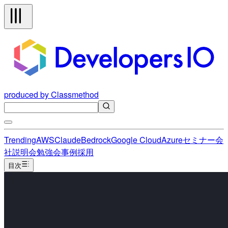
produced by Classmethod
Trending
AWS
Claude
Bedrock
Google Cloud
Azure
セミナー
会
社説明会
勉強会
事例
採用
目次