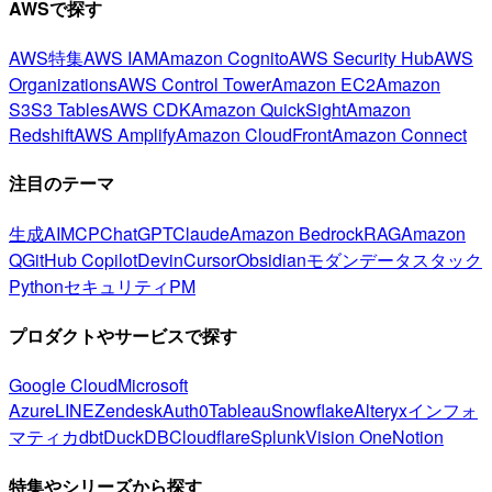
AWSで探す
AWS特集
AWS IAM
Amazon Cognito
AWS Security Hub
AWS
Organizations
AWS Control Tower
Amazon EC2
Amazon
S3
S3 Tables
AWS CDK
Amazon QuickSight
Amazon
Redshift
AWS Amplify
Amazon CloudFront
Amazon Connect
注目のテーマ
生成AI
MCP
ChatGPT
Claude
Amazon Bedrock
RAG
Amazon
Q
GitHub Copilot
Devin
Cursor
Obsidian
モダンデータスタック
Python
セキュリティ
PM
プロダクトやサービスで探す
Google Cloud
Microsoft
Azure
LINE
Zendesk
Auth0
Tableau
Snowflake
Alteryx
インフォ
マティカ
dbt
DuckDB
Cloudflare
Splunk
Vision One
Notion
特集やシリーズから探す