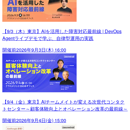
【9/3（木）東京】AIを活用した障害対応最前線 | DevOps
Agentライブデモで学ぶ、自律型運用の実践
開催前
2026年9月3日(木) 16:00
【9/4（金）東京】AIチームメイトが変える次世代コンタク
トセンター～顧客体験向上とオペレーション改革の最前線～
開催前
2026年9月4日(金) 15:00