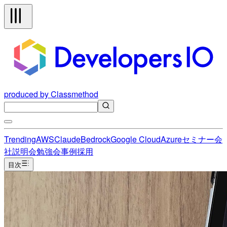
produced by Classmethod
Trending
AWS
Claude
Bedrock
Google Cloud
Azure
セミナー
会
社説明会
勉強会
事例
採用
目次