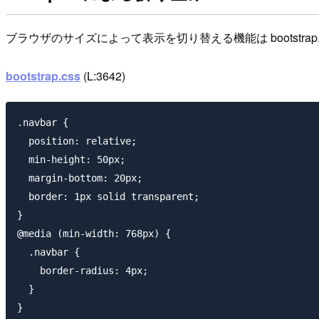
ブラウザのサイズによって表示を切り替える機能は bootstr
bootstrap.css
(L:3642)
.navbar {

  position: relative;

  min-height: 50px;

  margin-bottom: 20px;

  border: 1px solid transparent;

}

@media (min-width: 768px) {

  .navbar {

    border-radius: 4px;

  }

}
