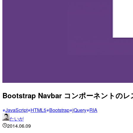
Bootstrap Navbar コンポーネント
JavaScript
HTML5
Bootstrap
jQuery
RIA
たいが
2014.06.09