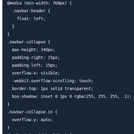
@media (min-width: 768px) {

  .navbar-header {

    float: left;

  }

}

.navbar-collapse {

  max-height: 340px;

  padding-right: 15px;

  padding-left: 15px;

  overflow-x: visible;

  -webkit-overflow-scrolling: touch;

  border-top: 1px solid transparent;

  box-shadow: inset 0 1px 0 rgba(255, 255, 255, .1);

}

.navbar-collapse.in {

  overflow-y: auto;

}
