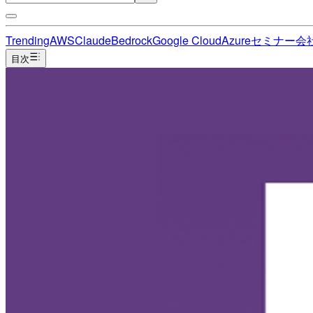
Trending
AWS
Claude
Bedrock
Google Cloud
Azure
セミナー
会
目次