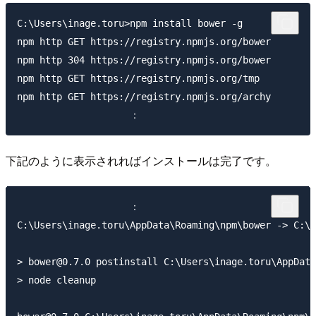
C:\Users\inage.toru>npm install bower -g

npm http GET https://registry.npmjs.org/bower

npm http 304 https://registry.npmjs.org/bower

npm http GET https://registry.npmjs.org/tmp

npm http GET https://registry.npmjs.org/archy

下記のように表示されればインストールは完了です。
                    ：

C:\Users\inage.toru\AppData\Roaming\npm\bower -> C:\U
> bower@0.7.0 postinstall C:\Users\inage.toru\AppData
> node cleanup
