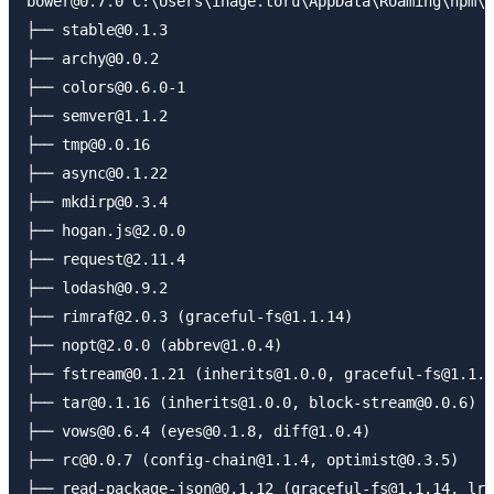
bower@0.7.0 C:\Users\inage.toru\AppData\Roaming\npm\n
├── stable@0.1.3

├── archy@0.0.2

├── colors@0.6.0-1

├── semver@1.1.2

├── tmp@0.0.16

├── async@0.1.22

├── mkdirp@0.3.4

├── hogan.js@2.0.0

├── request@2.11.4

├── lodash@0.9.2

├── rimraf@2.0.3 (graceful-fs@1.1.14)

├── nopt@2.0.0 (abbrev@1.0.4)

├── fstream@0.1.21 (inherits@1.0.0, graceful-fs@1.1.1
├── tar@0.1.16 (inherits@1.0.0, block-stream@0.0.6)

├── vows@0.6.4 (eyes@0.1.8, diff@1.0.4)

├── rc@0.0.7 (config-chain@1.1.4, optimist@0.3.5)

├── read-package-json@0.1.12 (graceful-fs@1.1.14, lru