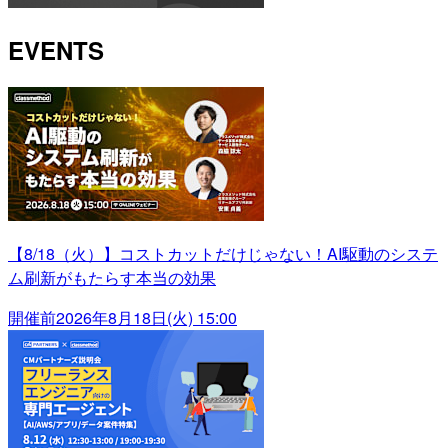
EVENTS
【8/18（火）】コストカットだけじゃない！AI駆動のシステ
ム刷新がもたらす本当の効果
開催前
2026年8月18日(火) 15:00