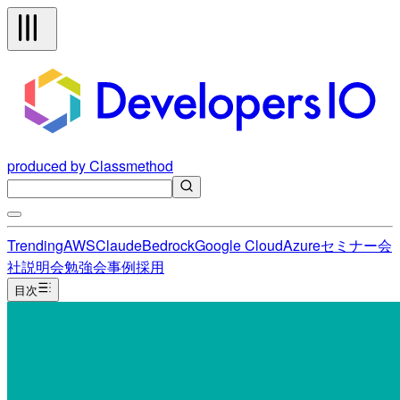
produced by Classmethod
Trending
AWS
Claude
Bedrock
Google Cloud
Azure
セミナー
会
社説明会
勉強会
事例
採用
目次