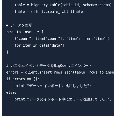
    table = bigquery.Table(table_id, schema=schema)

    table = client.create_table(table)

# データを整形

rows_to_insert = [

    {"count": item["count"], "time": item["time"]}

    for item in data["data"]

]

# カスタムイベントデータをBigQueryにインポート

errors = client.insert_rows_json(table, rows_to_inser
if errors == []:

    print("データのインポートに成功しました")

else:

    print("データのインポート中にエラーが発生しました:", err