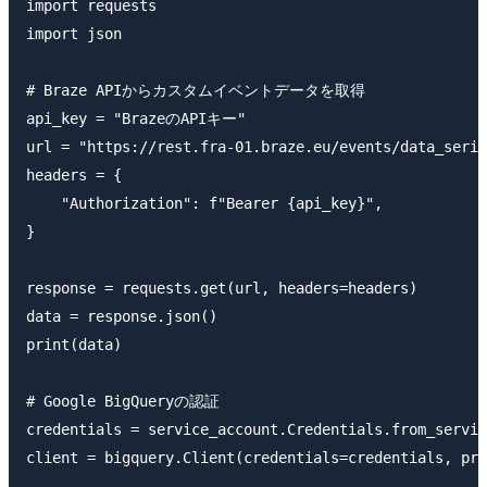
import requests

import json

# Braze APIからカスタムイベントデータを取得

api_key = "BrazeのAPIキー"

url = "https://rest.fra-01.braze.eu/events/data
headers = {

    "Authorization": f"Bearer {api_key}",

}

response = requests.get(url, headers=headers)

data = response.json()

print(data)

# Google BigQueryの認証

credentials = service_account.Credentials.from_
client = bigquery.Client(credentials=credentials, 