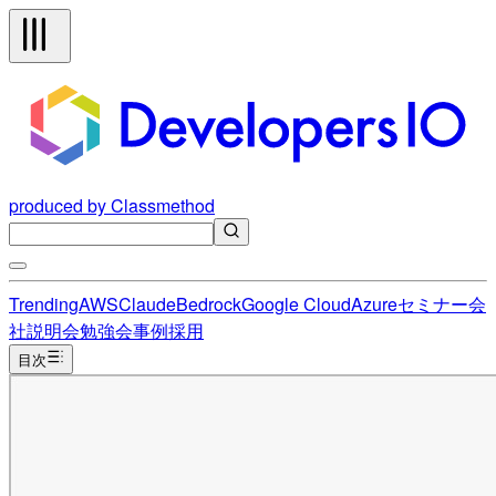
produced by Classmethod
Trending
AWS
Claude
Bedrock
Google Cloud
Azure
セミナー
会
社説明会
勉強会
事例
採用
目次