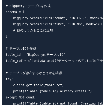
# BigQueryにテーブルを作成

schema = [

    bigquery.SchemaField("count", "INTEGER", mode="NU
    bigquery.SchemaField("time", "STRING", mode="NULL
    # 他のカラムもここに追加

]

# テーブルIDを作成

table_id = "BigQueryのテーブルID"

table_ref = client.dataset("データセット名").table("テ
# テーブルが存在するかどうかを確認

try:

    client.get_table(table_ref)

    print(f"Table {table_id} already exists.")

except NotFound:

    print(f"Table {table_id} not found. Creating tabl