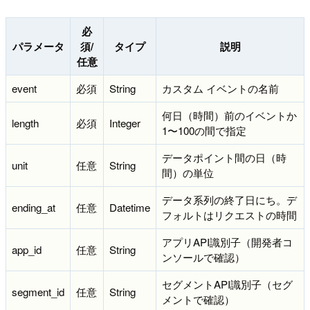
必
パラメータ
須/
タイプ
説明
任意
event
必須
String
カスタム イベントの名前
何日（時間）前のイベントか
length
必須
Integer
1〜100の間で指定
データポイント間の日（時
unit
任意
String
間）の単位
データ系列の終了日にち。デ
ending_at
任意
Datetime
フォルトはリクエストの時間
アプリAPI識別子（開発者コ
app_id
任意
String
ンソールで確認）
セグメントAPI識別子（セグ
segment_id
任意
String
メントで確認）