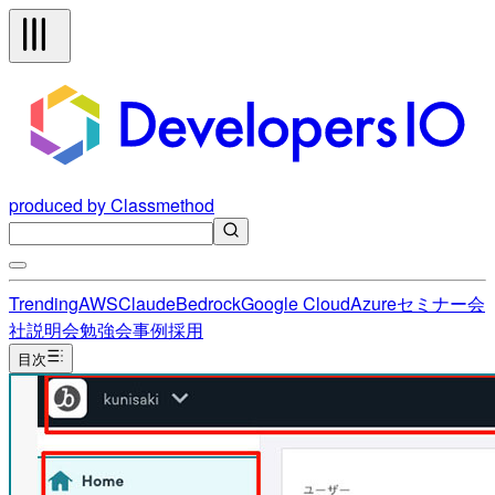
produced by Classmethod
Trending
AWS
Claude
Bedrock
Google Cloud
Azure
セミナー
会
社説明会
勉強会
事例
採用
目次