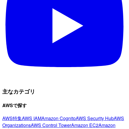
主なカテゴリ
AWSで探す
AWS特集
AWS IAM
Amazon Cognito
AWS Security Hub
AWS
Organizations
AWS Control Tower
Amazon EC2
Amazon