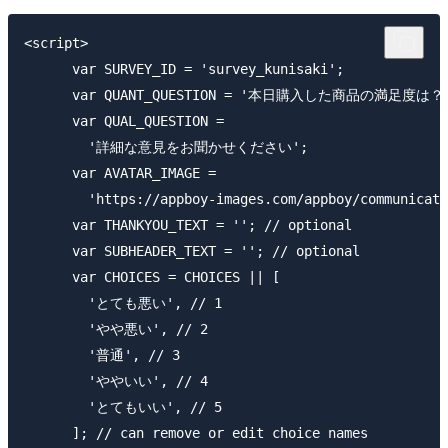
<script>

      var SURVEY_ID = 'survey_kunisaki';

      var QUANT_QUESTION = '本日購入した商品の満足度は？'
      var QUAL_QUESTION =

        '詳細な意見をお聞かせください';

      var AVATAR_IMAGE =

        'https://appboy-images.com/appboy/communicati
      var THANKYOU_TEXT = ''; // optional

      var SUBHEADER_TEXT = ''; // optional

      var CHOICES = CHOICES || [

        'とても悪い', // 1

        'やや悪い', // 2

        '普通', // 3

        'ややいい', // 4

        'とてもいい', // 5

      ]; // can remove or edit choice names
