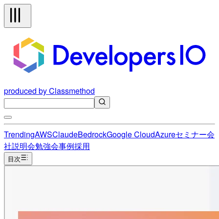
produced by Classmethod
Trending
AWS
Claude
Bedrock
Google Cloud
Azure
セミナー
会
社説明会
勉強会
事例
採用
目次