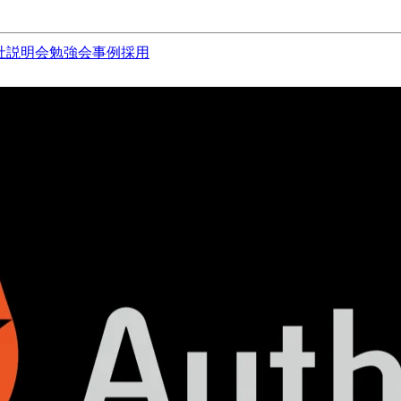
社説明会
勉強会
事例
採用