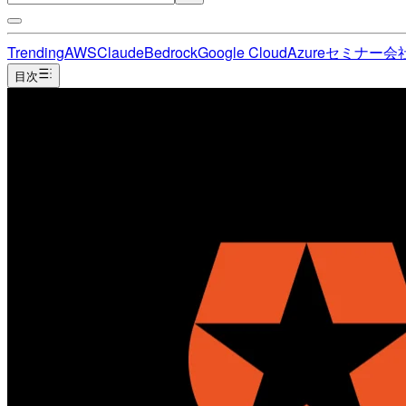
Trending
AWS
Claude
Bedrock
Google Cloud
Azure
セミナー
会
目次