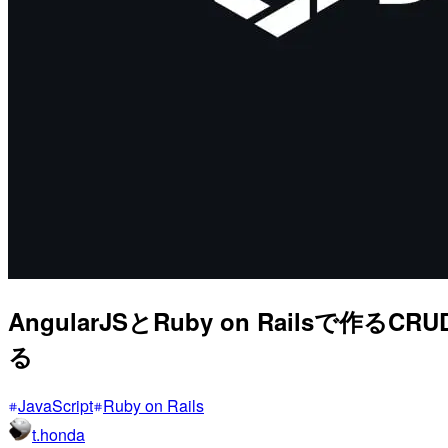
AngularJSとRuby on Railsで作
る
JavaScript
Ruby on Rails
t.honda