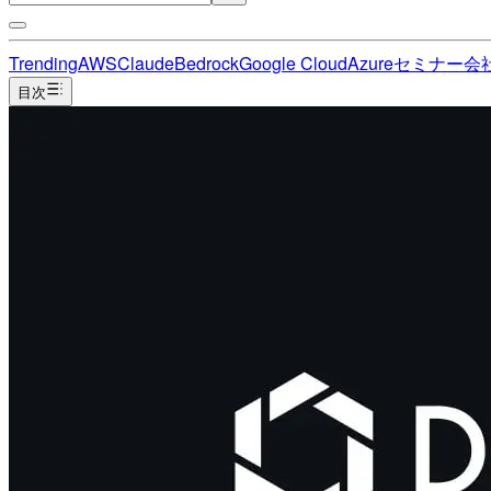
Trending
AWS
Claude
Bedrock
Google Cloud
Azure
セミナー
会
目次