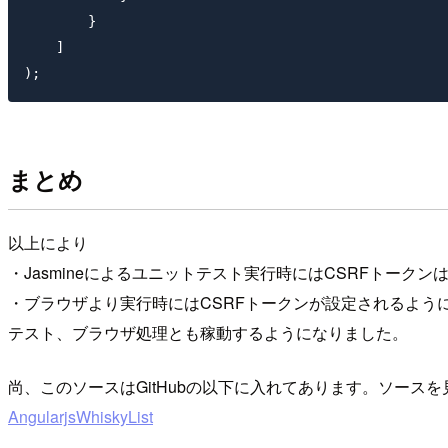
        }

    ]

まとめ
以上により
・Jasmineによるユニットテスト実行時にはCSRFトークン
・ブラウザより実行時にはCSRFトークンが設定されるよう
テスト、ブラウザ処理とも稼動するようになりました。
尚、このソースはGitHubの以下に入れてあります。ソース
AngularjsWhiskyList