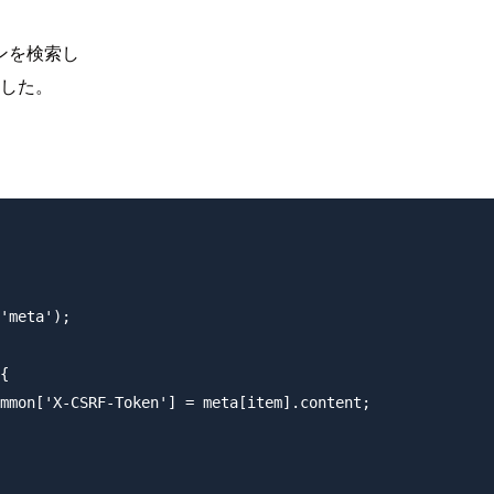
ンを検索し
ました。
'meta');

{

mmon['X-CSRF-Token'] = meta[item].content;
