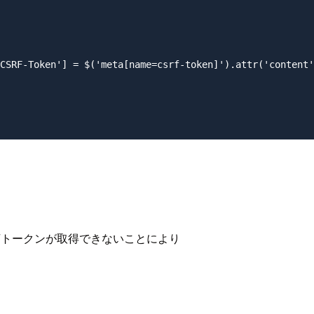
CSRF-Token'] = $('meta[name=csrf-token]').attr('content'
。
RFトークンが取得できないことにより