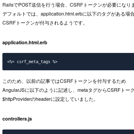
RailsでPOST送信を行う場合、CSRFトークンが必要になり
デフォルトでは、application.html.erbに以下のタグがある
CSRFトークンが付与されるようです。
application.html.erb
<%= csrf_meta_tags %>
このため、以前の記事ではCSRFトークンを付与するため
AngularJSに以下のように記述し、metaタグからCSRFト
$httpProviderのheaderに設定していました。
controllers.js