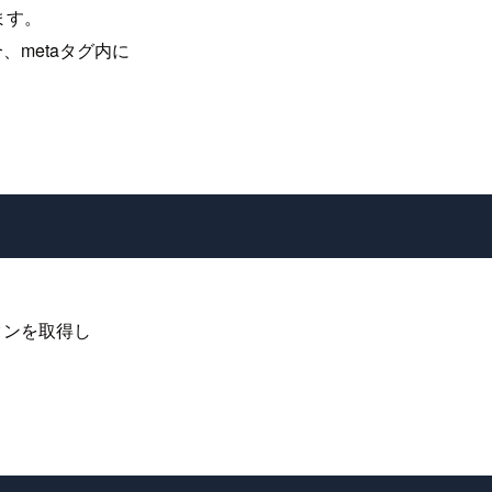
ます。
場合、metaタグ内に
ークンを取得し