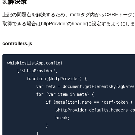
3.解決策
上記の問題点を解決するため、metaタグ内からCSRFトーク
取得できる場合はhttpProviderのheaderに設定するようにし
controllers.js
whiskiesListApp.config(

    ["$httpProvider", 

        function($httpProvider) {

            var meta = document.getElementsByTagName(
            for (var item in meta) {

                if (meta[item].name == 'csrf-token') 
                    $httpProvider.defaults.headers.co
                    break;

                }

            }
