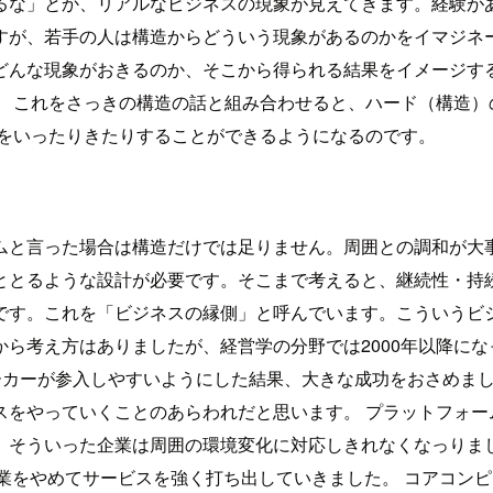
るな」とか、リアルなビジネスの現象が見えてきます。経験が
すが、若手の人は構造からどういう現象があるのかをイマジネー
どんな現象がおきるのか、そこから得られる結果をイメージする
） これをさっきの構造の話と組み合わせると、ハード（構造）
像をいったりきたりすることができるようになるのです。
ムと言った場合は構造だけでは足りません。周囲との調和が大
ととるような設計が必要です。そこまで考えると、継続性・持続
です。これを「ビジネスの縁側」と呼んでいます。こういうビ
ら考え方はありましたが、経営学の分野では2000年以降に
トメーカーが参入しやすいようにした結果、大きな成功をおさめました。
をやっていくことのあらわれだと思います。 プラットフォーム
、そういった企業は周囲の環境変化に対応しきれなくなっりまし
事業をやめてサービスを強く打ち出していきました。 コアコン