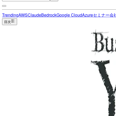
Trending
AWS
Claude
Bedrock
Google Cloud
Azure
セミナー
会
目次