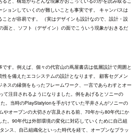
あると、構造からどんな現象がおこっているのかを読み取るこ
ションしていくのが難しいことも事実です。 キャンバスは
ことが容易です。 （実はデザインも設計なので、設計・設
の面と、ソフト（デザイン）の面でこういう現象がおきるだ
事です。例えば、個々の代官山の蔦屋書店は低層設計で周囲と
性を備えたエコシステムの設計となります。 顧客セグメン
ジネスの縁側をもったフレームワーク、一言であらわすとオー
なって注目されるようになりました。例をあげるとソニーの
当時のPlayStatyionを手がけていた平井さんがソニーの
やオープンの大切さが言及される前、70年から80年代にか
た。90年代は外部環境の変化に対応していくために自己組
ピタンス、自己組織化といった時代を経て、オープンなプラッ