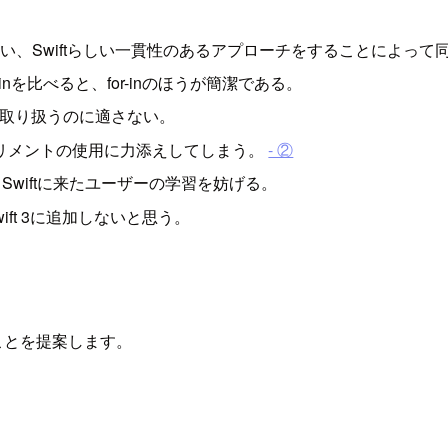
に依らない、Swiftらしい一貫性のあるアプローチをすることによ
nを比べると、for-inのほうが簡潔である。
なる型を取り扱うのに適さない。
クリメントの使用に力添えしてしまう。
- ②
wiftに来たユーザーの学習を妨げる。
wift 3に追加しないと思う。
外することを提案します。