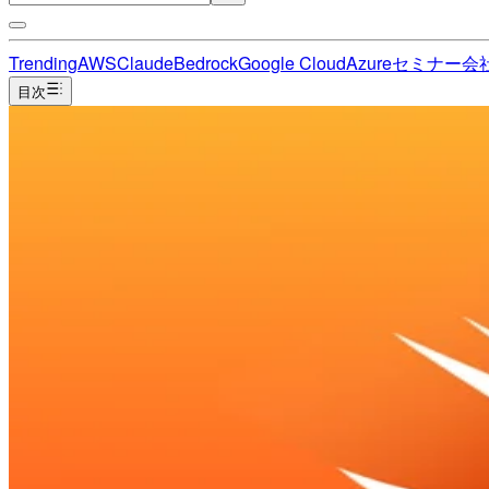
Trending
AWS
Claude
Bedrock
Google Cloud
Azure
セミナー
会
目次