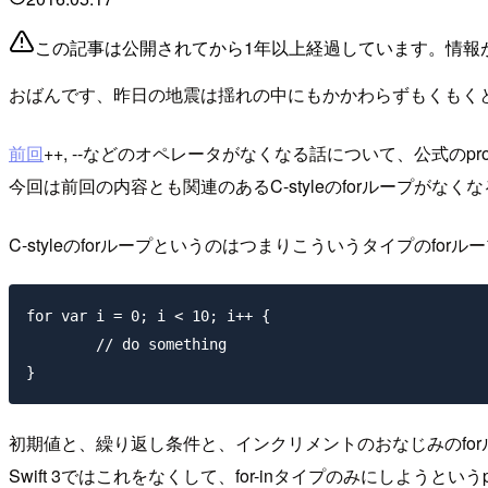
この記事は公開されてから1年以上経過しています。情報
おばんです、昨日の地震は揺れの中にもかかわらずもくもくとi
前回
++, --などのオペレータがなくなる話について、公式のp
今回は前回の内容とも関連のあるC-styleのforループがなく
C-styleのforループというのはつまりこういうタイプのforル
for var i = 0; i < 10; i++ {

	// do something	

初期値と、繰り返し条件と、インクリメントのおなじみのfor
Swift 3ではこれをなくして、for-inタイプのみにしようという