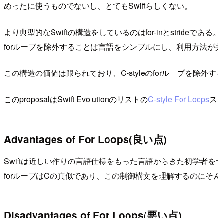
めったに使うものでないし、とてもSwiftらしくない。
より典型的なSwiftの構造をしているのはfor-inとstrideである
forループを除外することは言語をシンプルにし、利用方法が
この構造の価値は限られており、C-styleのforループを
このproposalはSwift Evolutionのリストの
C-style For Loops
ス
Advantages of For Loops(良い点)
Swiftは近しい作りの言語仕様をもった言語からきた初学者
forループはCの真似であり、この制御構文を理解するのにそ
Disadvantages of For Loops(悪い点)