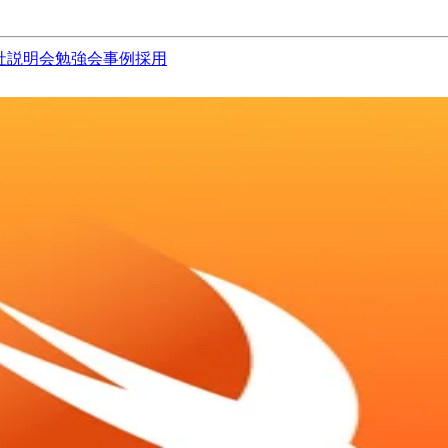
社説明会
勉強会
事例
採用