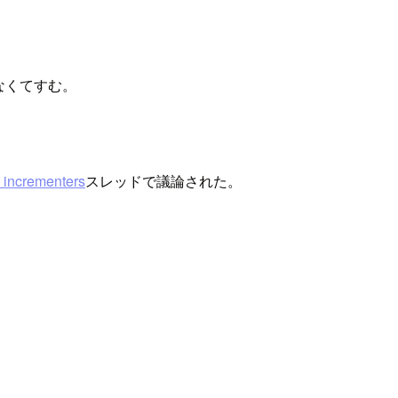
なくてすむ。
d incrementers
スレッドで議論された。