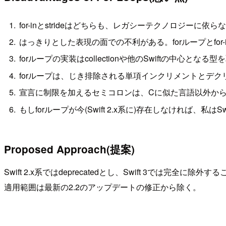
for-inとstrideはどちらも、レガシーテクノロジー
はっきりとした表現の面での不利がある。forループとfor-i
forループの実装はcollectionや他のSwiftの中心と
forループは、じき排除される単項インクリメントとデ
宣言に制限を加えるセミコロンは、Cに似た言語以外からS
もしforループが今(Swift 2.x系に)存在しなければ、私はS
Proposed Approach(提案)
Swift 2.x系ではdeprecatedとし、Swift 3では完全に除
適用範囲は最新の2.2のアップデートの修正から除く。