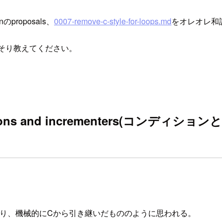
のproposals、
0007-remove-c-style-for-loops.md
をオレオレ和
そり教えてください。
 conditions and incrementers(コン
というより、機械的にCから引き継いだもののように思われる。