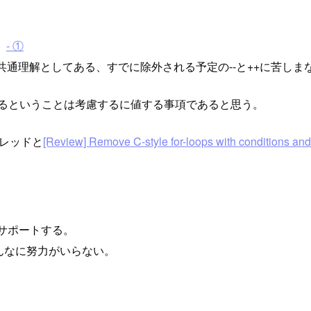
。
- ①
共通理解としてある、すでに除外される予定の--と++に苦しま
除外するということは考慮するに値する事項であると思う。
レッドと
[Review] Remove C-style for-loops with conditions an
をサポートする。
んなに努力がいらない。