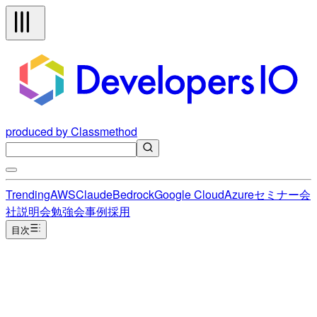
produced by Classmethod
Trending
AWS
Claude
Bedrock
Google Cloud
Azure
セミナー
会
社説明会
勉強会
事例
採用
目次