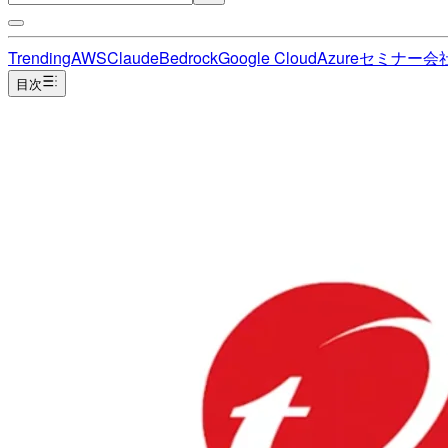
Trending
AWS
Claude
Bedrock
Google Cloud
Azure
セミナー
会
目次