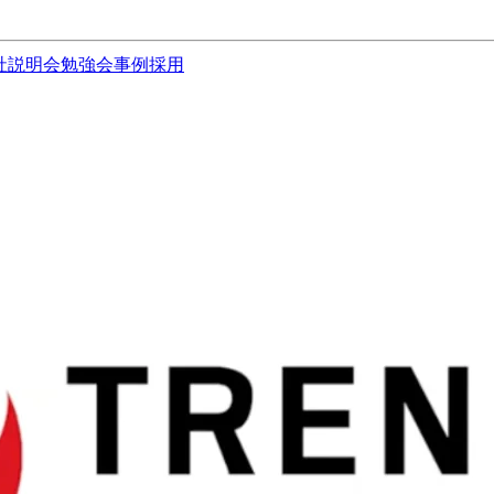
社説明会
勉強会
事例
採用