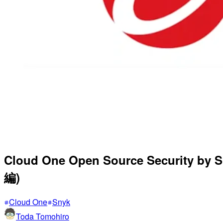
Cloud One Open Source Se
編)
Cloud One
Snyk
Toda Tomohiro