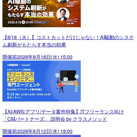
【8/18（火）】コストカットだけじゃない！AI駆動のシステ
ム刷新がもたらす本当の効果
開催前
2026年8月18日(火) 15:00
【AI/AWS/アプリ/データ案件特集】ITフリーランス向け
「CMパートナーズ」 説明会 by クラスメソッド
開催前
2026年8月12日(水) 19:00