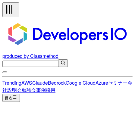
produced by Classmethod
Trending
AWS
Claude
Bedrock
Google Cloud
Azure
セミナー
会
社説明会
勉強会
事例
採用
目次