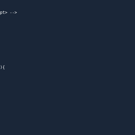
pt> -->

){
