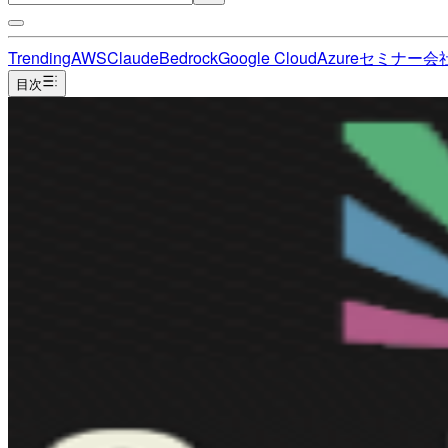
Trending
AWS
Claude
Bedrock
Google Cloud
Azure
セミナー
会
目次