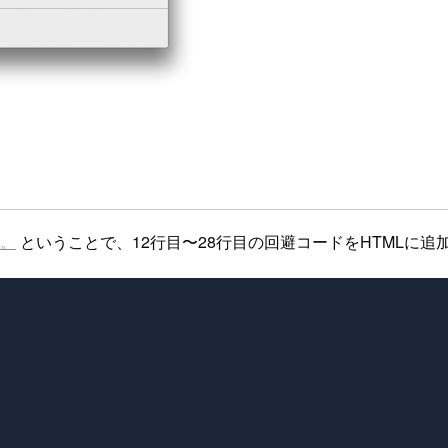
。。
ということで、12行目〜28行目の回避コードをHTMLに追