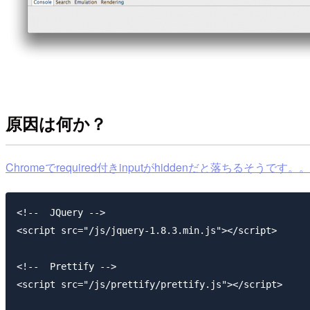
原因は何か？
Chromeでrequired付きinputがhiddenだと落ちるそうです。
<!--  JQuery -->

<script src="/js/jquery-1.8.3.min.js"></script>

<!--  Prettify -->

<script src="/js/prettify/prettify.js"></script>
