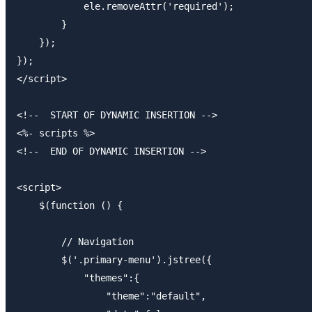
            ele.removeAttr('required');

        }

    });

});

</script>

<!--  START OF DYNAMIC INSERTION -->

<%- scripts %>

<!--  END OF DYNAMIC INSERTION -->

<script>

    $(function () {

        // Navigation

        $('.primary-menu').jstree({

            "themes":{

                "theme":"default",
