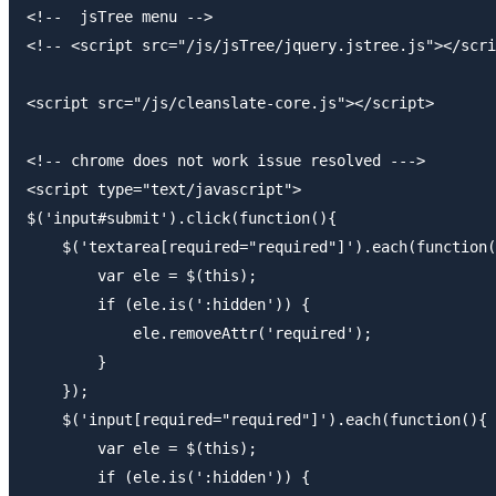
<!--  jsTree menu -->

<!-- <script src="/js/jsTree/jquery.jstree.js"></scri
<script src="/js/cleanslate-core.js"></script>

<!-- chrome does not work issue resolved --->

<script type="text/javascript">

$('input#submit').click(function(){

    $('textarea[required="required"]').each(function(
        var ele = $(this);

        if (ele.is(':hidden')) {

            ele.removeAttr('required');

        }

    });

    $('input[required="required"]').each(function(){

        var ele = $(this);

        if (ele.is(':hidden')) {
