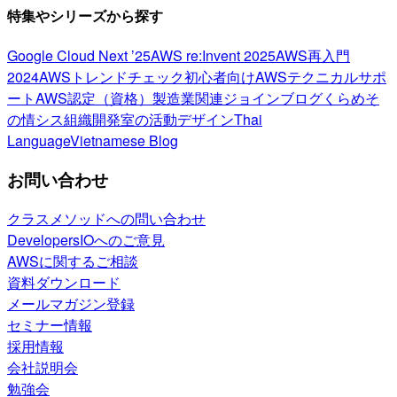
特集やシリーズから探す
Google Cloud Next ’25
AWS re:Invent 2025
AWS再入門
2024
AWSトレンドチェック
初心者向け
AWSテクニカルサポ
ート
AWS認定（資格）
製造業関連
ジョインブログ
くらめそ
の情シス
組織開発室の活動
デザイン
Thai
Language
Vietnamese Blog
お問い合わせ
クラスメソッドへの問い合わせ
DevelopersIOへのご意見
AWSに関するご相談
資料ダウンロード
メールマガジン登録
セミナー情報
採用情報
会社説明会
勉強会