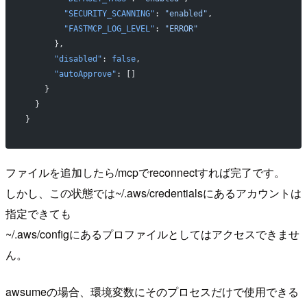
        "SECURITY_SCANNING"
: 
"enabled"
,
        "FASTMCP_LOG_LEVEL"
: 
"ERROR"
      },
      "disabled"
: 
false
,
      "autoApprove"
: []
    }
  }
}
ファイルを追加したら/mcpでreconnectすれば完了です。
しかし、この状態では~/.aws/credentialsにあるアカウントは
指定できても
~/.aws/configにあるプロファイルとしてはアクセスできませ
ん。
awsumeの場合、環境変数にそのプロセスだけで使用できる