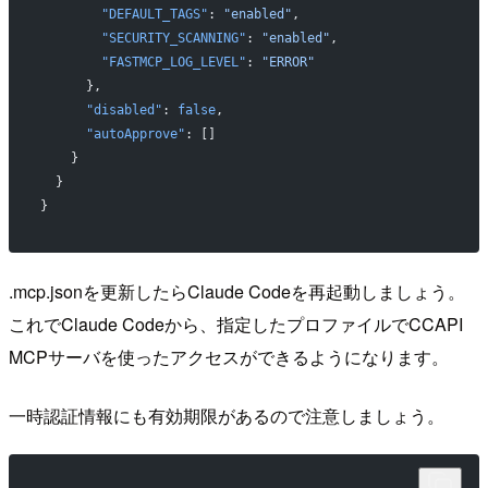
        "DEFAULT_TAGS"
: 
"enabled"
,
        "SECURITY_SCANNING"
: 
"enabled"
,
        "FASTMCP_LOG_LEVEL"
: 
"ERROR"
      },
      "disabled"
: 
false
,
      "autoApprove"
: []
    }
  }
}
.mcp.jsonを更新したらClaude Codeを再起動しましょう。
これでClaude Codeから、指定したプロファイルでCCAPI
MCPサーバを使ったアクセスができるようになります。
一時認証情報にも有効期限があるので注意しましょう。