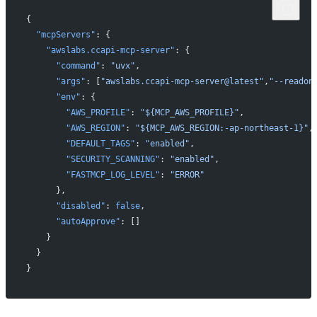
{
  "mcpServers"
: {
    "awslabs.ccapi-mcp-server"
: {
      "command"
: 
"uvx"
,
      "args"
: [
"awslabs.ccapi-mcp-server@latest"
,
"--readon
      "env"
: {
        "AWS_PROFILE"
: 
"${MCP_AWS_PROFILE}"
,
        "AWS_REGION"
: 
"${MCP_AWS_REGION:-ap-northeast-1}"
,
        "DEFAULT_TAGS"
: 
"enabled"
,
        "SECURITY_SCANNING"
: 
"enabled"
,
        "FASTMCP_LOG_LEVEL"
: 
"ERROR"
      },
      "disabled"
: 
false
,
      "autoApprove"
: []
    }
  }
}