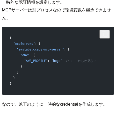
一時的な認証情報を設定します。
MCPサーバーは別プロセスなので環境変数を継承できませ
ん。
{
  "mcpServers"
: {
    "awslabs.ccapi-mcp-server"
: {
      "env"
: {
        "AWS_PROFILE"
: 
"hoge"
  // ← これしか見ない
      }
    }
  }
}
なので、以下のように一時的なcredentialを作成します。