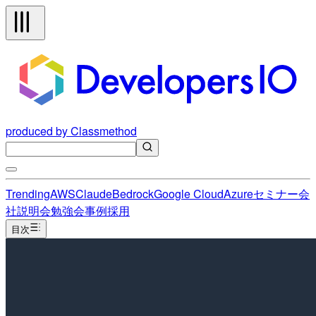
produced by Classmethod
Trending
AWS
Claude
Bedrock
Google Cloud
Azure
セミナー
会
社説明会
勉強会
事例
採用
目次