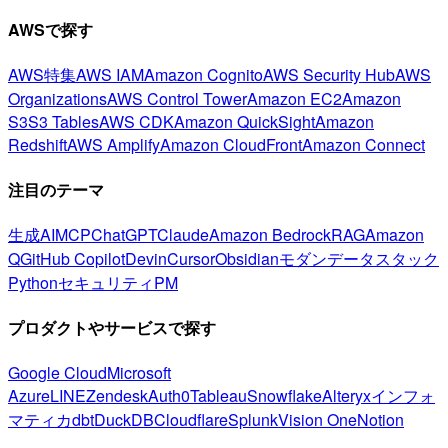
AWSで探す
AWS特集
AWS IAM
Amazon Cognito
AWS Security Hub
AWS
Organizations
AWS Control Tower
Amazon EC2
Amazon
S3
S3 Tables
AWS CDK
Amazon QuickSight
Amazon
Redshift
AWS Amplify
Amazon CloudFront
Amazon Connect
注目のテーマ
生成AI
MCP
ChatGPT
Claude
Amazon Bedrock
RAG
Amazon
Q
GitHub Copilot
Devin
Cursor
Obsidian
モダンデータスタック
Python
セキュリティ
PM
プロダクトやサービスで探す
Google Cloud
Microsoft
Azure
LINE
Zendesk
Auth0
Tableau
Snowflake
Alteryx
インフォ
マティカ
dbt
DuckDB
Cloudflare
Splunk
Vision One
Notion