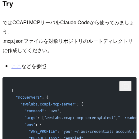
Try
ではCCAPI MCPサーバをClaude Codeから使ってみましょ
う。
.mcp.jsonファイルを対象リポジトリのルートディレクトリ
に作成してください。
ここ
などを参照
{
  "mcpServers"
: {
    "awslabs.ccapi-mcp-server"
: {
      "command"
: 
"uvx"
,
      "args"
: [
"awslabs.ccapi-mcp-server@latest"
,
"--readon
      "env"
: {
        "AWS_PROFILE"
: 
"your ~/.aws/credentials account na
        "DEFAULT_TAGS"
: 
"enabled"
,