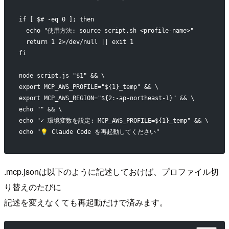
if [ $# -eq 0 ]; then
  echo "使用方法: source script.sh <profile-name>"
  return 1 2>/dev/null || exit 1
fi
node script.js "$1" && \
export MCP_AWS_PROFILE="${1}_temp" && \
export MCP_AWS_REGION="${2:-ap-northeast-1}" && \
echo "" && \
echo "✓ 環境変数を設定: MCP_AWS_PROFILE=${1}_temp" && \
echo "💡 Claude Code を再起動してください"
.mcp.jsonは以下のように記述しておけば、プロファイル切
り替えのたびに
記述を変えなくても再起動だけで済みます。