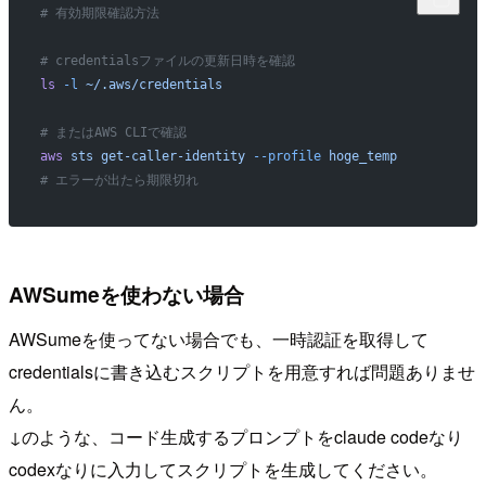
# 有効期限確認方法
# credentialsファイルの更新日時を確認
ls
 -l
 ~/.aws/credentials
# またはAWS CLIで確認
aws
 sts
 get-caller-identity
 --profile
 hoge_temp
# エラーが出たら期限切れ
AWSumeを使わない場合
AWSumeを使ってない場合でも、一時認証を取得して
credentialsに書き込むスクリプトを用意すれば問題ありませ
ん。
↓のような、コード生成するプロンプトをclaude codeなり
codexなりに入力してスクリプトを生成してください。