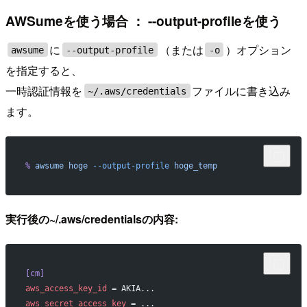
AWSumeを使う場合 ： --output-profileを使う
に
（または
）オプション
awsume
--output-profile
-o
を指定すると、
一時認証情報を
ファイルに書き込み
~/.aws/credentials
ます。
%
 awsume
 hoge
 --output-profile
 hoge_temp
実行後の~/.aws/credentialsの内容:
[cm]
aws_access_key_id
 = AKIA...
aws_secret_access_key
 = ...