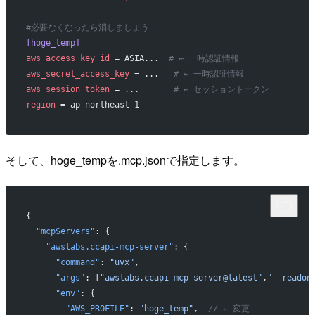
#必要なくなったら消しましょう
[hoge_temp]
aws_access_key_id
 = ASIA...  
# ← 一時認証情報
aws_secret_access_key
 = ...   
# ← 一時認証情報
aws_session_token
 = ...       
# ← セッショントークン
region
 = ap-northeast-1
そして、hoge_tempを.mcp.jsonで指定します。
{
  "mcpServers"
: {
    "awslabs.ccapi-mcp-server"
: {
      "command"
: 
"uvx"
,
      "args"
: [
"awslabs.ccapi-mcp-server@latest"
,
"--readon
      "env"
: {
        "AWS_PROFILE"
: 
"hoge_temp"
,  
// ← 変更