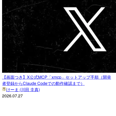
【画面つき】X公式MCP「xmcp」セットアップ手順（開発
者登録からClaude Codeでの動作確認まで）
けーま (川田 圭真)
2026.07.27