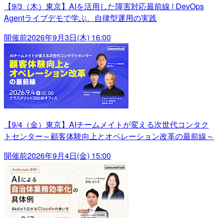
【9/3（木）東京】AIを活用した障害対応最前線 | DevOps
Agentライブデモで学ぶ、自律型運用の実践
開催前
2026年9月3日(木) 16:00
【9/4（金）東京】AIチームメイトが変える次世代コンタク
トセンター～顧客体験向上とオペレーション改革の最前線～
開催前
2026年9月4日(金) 15:00