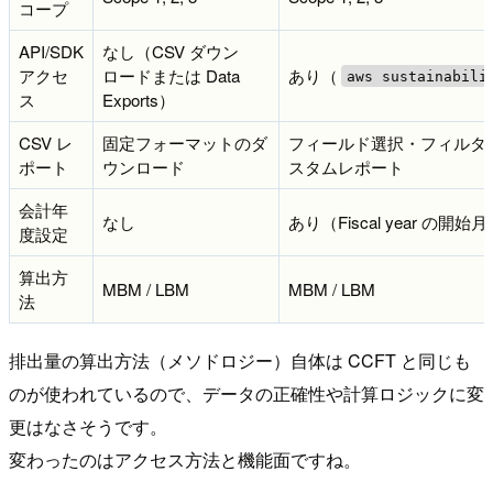
コープ
API/SDK
なし（CSV ダウン
アクセ
ロードまたは Data
あり（
aws sustainabili
ス
Exports）
CSV レ
固定フォーマットのダ
フィールド選択・フィルタ
ポート
ウンロード
スタムレポート
会計年
なし
あり（Fiscal year の開
度設定
算出方
MBM / LBM
MBM / LBM
法
排出量の算出方法（メソドロジー）自体は CCFT と同じも
のが使われているので、データの正確性や計算ロジックに変
更はなさそうです。
変わったのはアクセス方法と機能面ですね。