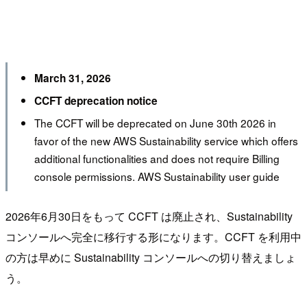
March 31, 2026
CCFT deprecation notice
The CCFT will be deprecated on June 30th 2026 in
favor of the new AWS Sustainability service which offers
additional functionalities and does not require Billing
console permissions. AWS Sustainability user guide
2026年6月30日をもって CCFT は廃止され、Sustainability
コンソールへ完全に移行する形になります。CCFT を利用中
の方は早めに Sustainability コンソールへの切り替えましょ
う。