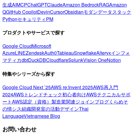
生成AI
MCP
ChatGPT
Claude
Amazon Bedrock
RAG
Amazon
Q
GitHub Copilot
Devin
Cursor
Obsidian
モダンデータスタック
Python
セキュリティ
PM
プロダクトやサービスで探す
Google Cloud
Microsoft
Azure
LINE
Zendesk
Auth0
Tableau
Snowflake
Alteryx
インフォ
マティカ
dbt
DuckDB
Cloudflare
Splunk
Vision One
Notion
特集やシリーズから探す
Google Cloud Next ’25
AWS re:Invent 2025
AWS再入門
2024
AWSトレンドチェック
初心者向け
AWSテクニカルサポ
ート
AWS認定（資格）
製造業関連
ジョインブログ
くらめそ
の情シス
組織開発室の活動
デザイン
Thai
Language
Vietnamese Blog
お問い合わせ