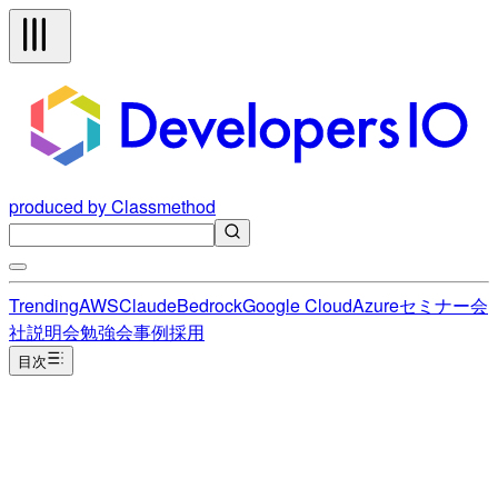
produced by Classmethod
Trending
AWS
Claude
Bedrock
Google Cloud
Azure
セミナー
会
社説明会
勉強会
事例
採用
目次