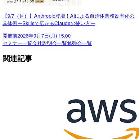
【9/7（月）】Anthropic登壇！AIによる自治体業務効率化の
具体例ーSkillsで広がるClaudeの使い方ー
開催前
2026年9月7日(月) 15:00
セミナー一覧
会社説明会一覧
勉強会一覧
関連記事