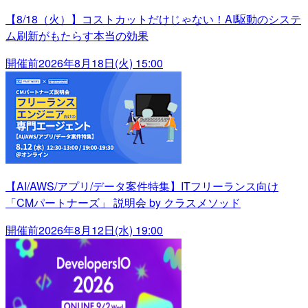
【8/18（火）】コストカットだけじゃない！AI駆動のシステ
ム刷新がもたらす本当の効果
開催前
2026年8月18日(火) 15:00
【AI/AWS/アプリ/データ案件特集】ITフリーランス向け
「CMパートナーズ」 説明会 by クラスメソッド
開催前
2026年8月12日(水) 19:00