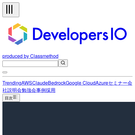
produced by Classmethod
Trending
AWS
Claude
Bedrock
Google Cloud
Azure
セミナー
会
社説明会
勉強会
事例
採用
目次