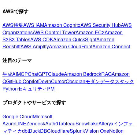
AWSで探す
AWS特集
AWS IAM
Amazon Cognito
AWS Security Hub
AWS
Organizations
AWS Control Tower
Amazon EC2
Amazon
S3
S3 Tables
AWS CDK
Amazon QuickSight
Amazon
Redshift
AWS Amplify
Amazon CloudFront
Amazon Connect
注目のテーマ
生成AI
MCP
ChatGPT
Claude
Amazon Bedrock
RAG
Amazon
Q
GitHub Copilot
Devin
Cursor
Obsidian
モダンデータスタック
Python
セキュリティ
PM
プロダクトやサービスで探す
Google Cloud
Microsoft
Azure
LINE
Zendesk
Auth0
Tableau
Snowflake
Alteryx
インフォ
マティカ
dbt
DuckDB
Cloudflare
Splunk
Vision One
Notion