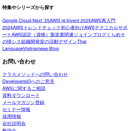
特集やシリーズから探す
Google Cloud Next ’25
AWS re:Invent 2025
AWS再入門
2024
AWSトレンドチェック
初心者向け
AWSテクニカルサポ
ート
AWS認定（資格）
製造業関連
ジョインブログ
くらめそ
の情シス
組織開発室の活動
デザイン
Thai
Language
Vietnamese Blog
お問い合わせ
クラスメソッドへの問い合わせ
DevelopersIOへのご意見
AWSに関するご相談
資料ダウンロード
メールマガジン登録
セミナー情報
採用情報
会社説明会
勉強会