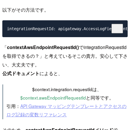
以下がその方法です。
integrationRequestId: apigateway.AccessLogField.conte
「
contextAwsEndpointRequestId()
でintegrationRequestId
を取得できるの？」と考えているそこの貴方。安心して下さ
い、大丈夫です。
公式ドキュメント
によると、
$context.integration.requestIdは、
$context.awsEndpointRequestId
と同等です。
引用：
API Gateway マッピングテンプレートとアクセスの
ログ記録の変数リファレンス
そのため、
contextAwsEndpointRequestIdメソッド
で、