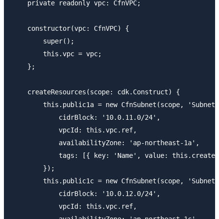
    private readonly vpc: CfnVPC;

    constructor(vpc: CfnVPC) {

        super();

        this.vpc = vpc;

    };

    createResources(scope: cdk.Construct) {

        this.public1a = new CfnSubnet(scope, 'SubnetP
            cidrBlock: '10.0.11.0/24',

            vpcId: this.vpc.ref,

            availabilityZone: 'ap-northeast-1a',

            tags: [{ key: 'Name', value: this.createR
        });

        this.public1c = new CfnSubnet(scope, 'SubnetP
            cidrBlock: '10.0.12.0/24',

            vpcId: this.vpc.ref,

            availabilityZone: 'ap-northeast-1c',
