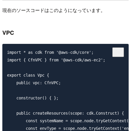
現在のソースコードはこのようになっています。
VPC
import * as cdk from '@aws-cdk/core';

import { CfnVPC } from '@aws-cdk/aws-ec2';

export class Vpc {

    public vpc: CfnVPC;

    constructor() { };

    public createResources(scope: cdk.Construct) {

        const systemName = scope.node.tryGetContext('
        const envType = scope.node.tryGetContext('env