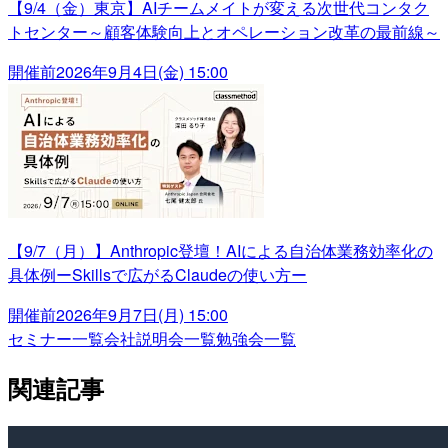
【9/4（金）東京】AIチームメイトが変える次世代コンタク
トセンター～顧客体験向上とオペレーション改革の最前線～
開催前
2026年9月4日(金) 15:00
【9/7（月）】Anthropic登壇！AIによる自治体業務効率化の
具体例ーSkillsで広がるClaudeの使い方ー
開催前
2026年9月7日(月) 15:00
セミナー一覧
会社説明会一覧
勉強会一覧
関連記事