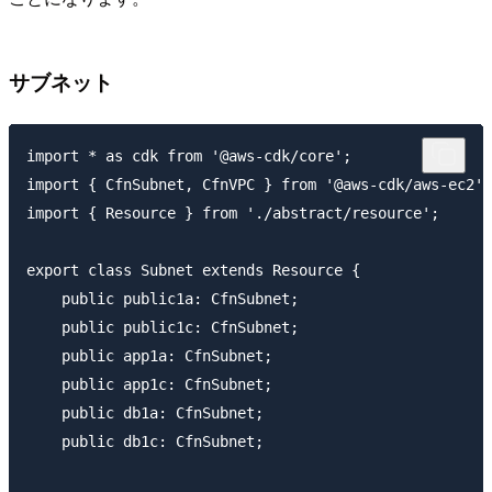
サブネット
import * as cdk from '@aws-cdk/core';

import { CfnSubnet, CfnVPC } from '@aws-cdk/aws-ec2';

import { Resource } from './abstract/resource';

export class Subnet extends Resource {

    public public1a: CfnSubnet;

    public public1c: CfnSubnet;

    public app1a: CfnSubnet;

    public app1c: CfnSubnet;

    public db1a: CfnSubnet;

    public db1c: CfnSubnet;
