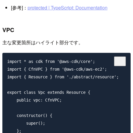
[参考]：
protected | TypeScript: Documentation
VPC
主な変更箇所はハイライト部分です。
import * as cdk from '@aws-cdk/core';

import { CfnVPC } from '@aws-cdk/aws-ec2';

import { Resource } from './abstract/resource';

export class Vpc extends Resource {

    public vpc: CfnVPC;

    constructor() {

        super();

    };
