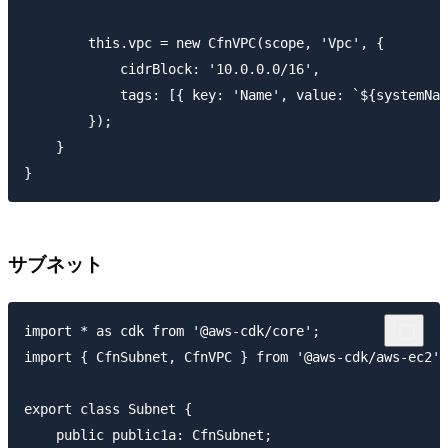
        this.vpc = new CfnVPC(scope, 'Vpc', {

            cidrBlock: '10.0.0.0/16',

            tags: [{ key: 'Name', value: `${systemNam
        });

    }

サブネット
import * as cdk from '@aws-cdk/core';

import { CfnSubnet, CfnVPC } from '@aws-cdk/aws-ec2';

export class Subnet {

    public public1a: CfnSubnet;
