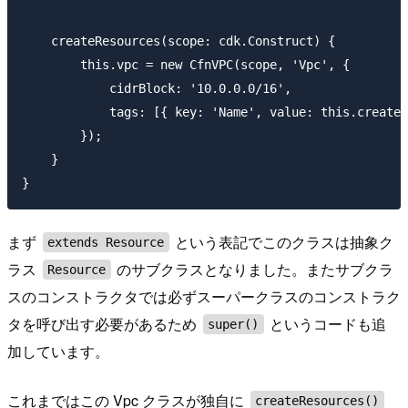
    createResources(scope: cdk.Construct) {

        this.vpc = new CfnVPC(scope, 'Vpc', {

            cidrBlock: '10.0.0.0/16',

            tags: [{ key: 'Name', value: this.createR
        });

    }

まず
という表記でこのクラスは抽象ク
extends Resource
ラス
のサブクラスとなりました。またサブクラ
Resource
スのコンストラクタでは必ずスーパークラスのコンストラク
タを呼び出す必要があるため
というコードも追
super()
加しています。
これまではこの Vpc クラスが独自に
createResources()