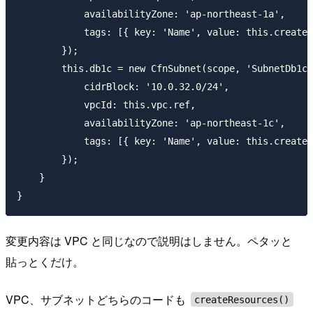
            availabilityZone: 'ap-northeast-1a',

            tags: [{ key: 'Name', value: this.createR
        });

        this.db1c = new CfnSubnet(scope, 'SubnetDb1c'
            cidrBlock: '10.0.32.0/24',

            vpcId: this.vpc.ref,

            availabilityZone: 'ap-northeast-1c',

            tags: [{ key: 'Name', value: this.createR
        });

    }

変更内容は VPC と同じなので説明はしません。ペタッと
貼っとくだけ。
VPC、サブネットどちらのコードも
createResources()