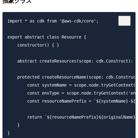
抽象クラス
import * as cdk from '@aws-cdk/core';

export abstract class Resource {

    constructor() { }

    abstract createResources(scope: cdk.Construct): v
    protected createResourceName(scope: cdk.Construct
        const systemName = scope.node.tryGetContext('
        const envType = scope.node.tryGetContext('env
        const resourceNamePrefix = `${systemName}-${e
        return `${resourceNamePrefix}${originalName}`
    }
