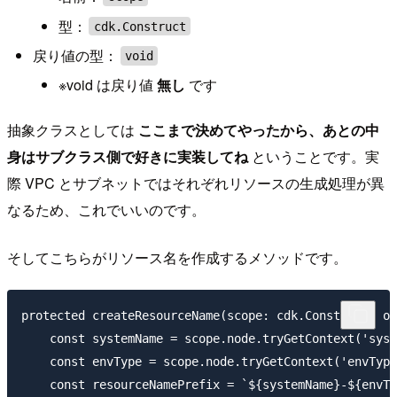
型：
cdk.Construct
戻り値の型：
void
※void は戻り値
無し
です
抽象クラスとしては
ここまで決めてやったから、あとの中
身はサブクラス側で好きに実装してね
ということです。実
際 VPC とサブネットではそれぞれリソースの生成処理が異
なるため、これでいいのです。
そしてこちらがリソース名を作成するメソッドです。
protected createResourceName(scope: cdk.Construct, or
    const systemName = scope.node.tryGetContext('syst
    const envType = scope.node.tryGetContext('envType
    const resourceNamePrefix = `${systemName}-${envTy