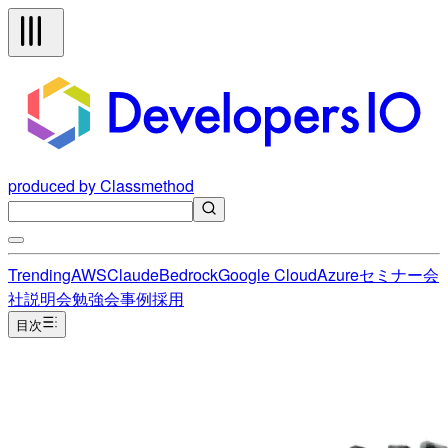
produced by Classmethod
Trending
AWS
Claude
Bedrock
Google Cloud
Azure
セミナー
会
社説明会
勉強会
事例
採用
目次