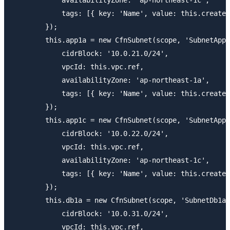
            tags: [{ key: 'Name', value: this.createR
        });

        this.app1a = new CfnSubnet(scope, 'SubnetApp1
            cidrBlock: '10.0.21.0/24',

            vpcId: this.vpc.ref,

            availabilityZone: 'ap-northeast-1a',

            tags: [{ key: 'Name', value: this.createR
        });

        this.app1c = new CfnSubnet(scope, 'SubnetApp1
            cidrBlock: '10.0.22.0/24',

            vpcId: this.vpc.ref,

            availabilityZone: 'ap-northeast-1c',

            tags: [{ key: 'Name', value: this.createR
        });

        this.db1a = new CfnSubnet(scope, 'SubnetDb1a'
            cidrBlock: '10.0.31.0/24',

            vpcId: this.vpc.ref,
