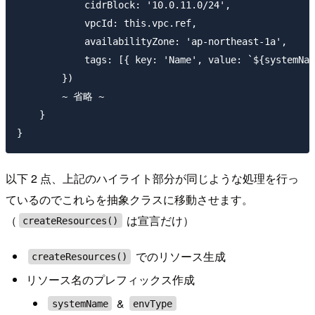
            cidrBlock: '10.0.11.0/24',

            vpcId: this.vpc.ref,

            availabilityZone: 'ap-northeast-1a',

            tags: [{ key: 'Name', value: `${systemNam
        })

        ~ 省略 ~

    }

以下 2 点、上記のハイライト部分が同じような処理を行っ
ているのでこれらを抽象クラスに移動させます。
（
は宣言だけ）
createResources()
でのリソース生成
createResources()
リソース名のプレフィックス作成
&
systemName
envType