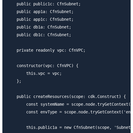
    public public1c: CfnSubnet;

    public app1a: CfnSubnet;

    public app1c: CfnSubnet;

    public db1a: CfnSubnet;

    public db1c: CfnSubnet;

    private readonly vpc: CfnVPC;

    constructor(vpc: CfnVPC) {

        this.vpc = vpc;

    };

    public createResources(scope: cdk.Construct) {

        const systemName = scope.node.tryGetContext('
        const envType = scope.node.tryGetContext('env
        this.public1a = new CfnSubnet(scope, 'SubnetP