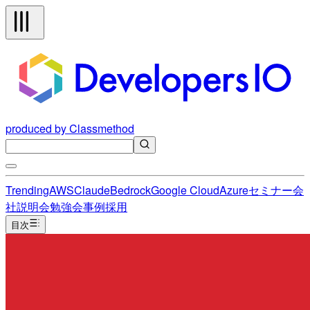
produced by Classmethod
Trending
AWS
Claude
Bedrock
Google Cloud
Azure
セミナー
会
社説明会
勉強会
事例
採用
目次