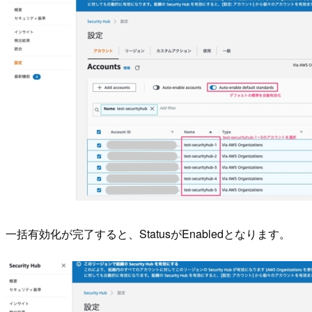
一括有効化が完了すると、StatusがEnabledとなります。