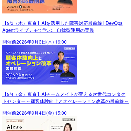
【9/3（木）東京】AIを活用した障害対応最前線 | DevOps
Agentライブデモで学ぶ、自律型運用の実践
開催前
2026年9月3日(木) 16:00
【9/4（金）東京】AIチームメイトが変える次世代コンタク
トセンター～顧客体験向上とオペレーション改革の最前線～
開催前
2026年9月4日(金) 15:00