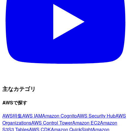
主なカテゴリ
AWSで探す
AWS特集
AWS IAM
Amazon Cognito
AWS Security Hub
AWS
Organizations
AWS Control Tower
Amazon EC2
Amazon
S3
S3 Tables
AWS CDK
Amazon QuickSight
Amazon