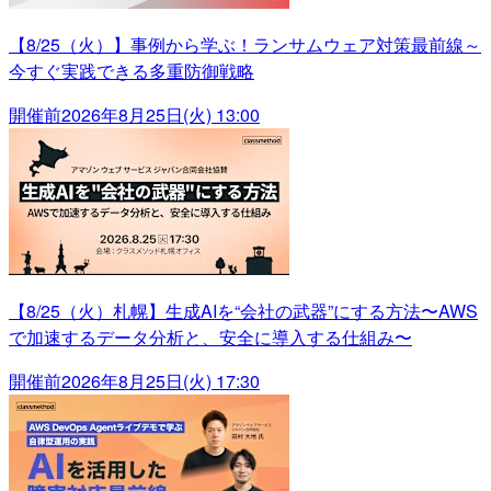
【8/25（火）】事例から学ぶ！ランサムウェア対策最前線～
今すぐ実践できる多重防御戦略
開催前
2026年8月25日(火) 13:00
【8/25（火）札幌】生成AIを“会社の武器”にする方法〜AWS
で加速するデータ分析と、安全に導入する仕組み〜
開催前
2026年8月25日(火) 17:30