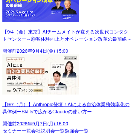
【9/4（金）東京】AIチームメイトが変える次世代コンタク
トセンター～顧客体験向上とオペレーション改革の最前線～
開催前
2026年9月4日(金) 15:00
【9/7（月）】Anthropic登壇！AIによる自治体業務効率化の
具体例ーSkillsで広がるClaudeの使い方ー
開催前
2026年9月7日(月) 15:00
セミナー一覧
会社説明会一覧
勉強会一覧