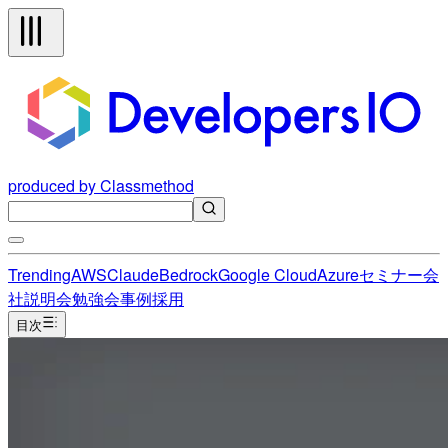
produced by Classmethod
Trending
AWS
Claude
Bedrock
Google Cloud
Azure
セミナー
会
社説明会
勉強会
事例
採用
目次