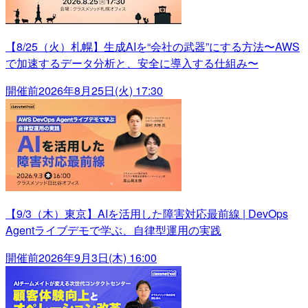
【8/25（火）札幌】生成AIを“会社の武器”にする方法〜AWS
で加速するデータ分析と、安全に導入する仕組み〜
開催前
2026年8月25日(火) 17:30
【9/3（木）東京】AIを活用した障害対応最前線 | DevOps
Agentライブデモで学ぶ、自律型運用の実践
開催前
2026年9月3日(木) 16:00