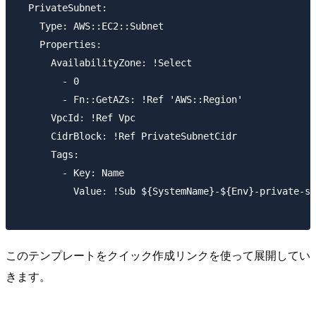
  PrivateSubnet:

    Type: AWS::EC2::Subnet

    Properties:

      AvailabilityZone: !Select 

        - 0

        - Fn::GetAZs: !Ref 'AWS::Region'

      VpcId: !Ref Vpc

      CidrBlock: !Ref PrivateSubnetCidr

      Tags:

        - Key: Name

          Value: !Sub ${SystemName}-${Env}-private-su
このテンプレートをクイック作成リンクを使って展開してい
きます。