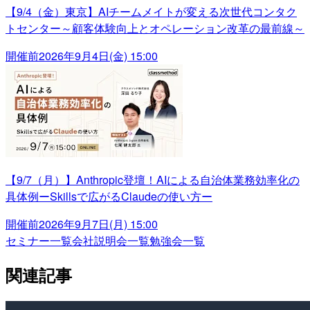
【9/4（金）東京】AIチームメイトが変える次世代コンタク
トセンター～顧客体験向上とオペレーション改革の最前線～
開催前
2026年9月4日(金) 15:00
【9/7（月）】Anthropic登壇！AIによる自治体業務効率化の
具体例ーSkillsで広がるClaudeの使い方ー
開催前
2026年9月7日(月) 15:00
セミナー一覧
会社説明会一覧
勉強会一覧
関連記事