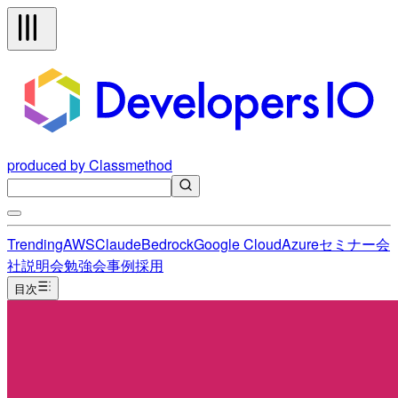
produced by Classmethod
Trending
AWS
Claude
Bedrock
Google Cloud
Azure
セミナー
会
社説明会
勉強会
事例
採用
目次