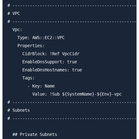
# ---------------------------------------------------
# VPC

# ---------------------------------------------------
  Vpc:

    Type: AWS::EC2::VPC

    Properties:

      CidrBlock: !Ref VpcCidr

      EnableDnsSupport: true

      EnableDnsHostnames: true

      Tags:

        - Key: Name

          Value: !Sub ${SystemName}-${Env}-vpc

# ---------------------------------------------------
# Subnets

# ---------------------------------------------------
  ## Private Subnets
