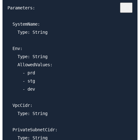
Parameters:

  SystemName:

    Type: String

  Env:

    Type: String

    AllowedValues:

      - prd

      - stg

      - dev

  VpcCidr:

    Type: String

  PrivateSubnetCidr:
