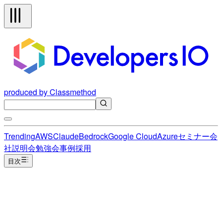
produced by Classmethod
Trending
AWS
Claude
Bedrock
Google Cloud
Azure
セミナー
会
社説明会
勉強会
事例
採用
目次