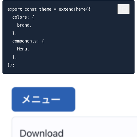
export const theme = extendTheme({

  colors: {

    brand,

  },

  components: {

    Menu,

  },
