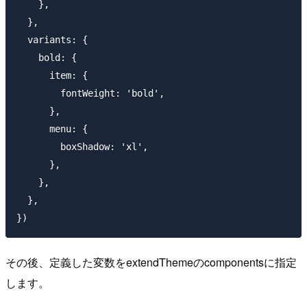
    },

  },

  variants: {

    bold: {

      item: {

        fontWeight: 'bold',

      },

      menu: {

        boxShadow: 'xl',

      },

    },

  },

その後、定義した変数をextendThemeのcomponentsに指定
します。