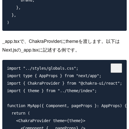
    },

  },

_app.tsxで、ChakraProviderにthemeを渡します。以下は
Next.jsの_app.tsxに記述する例です。
import "../styles/globals.css";

import type { AppProps } from "next/app";

import { ChakraProvider } from "@chakra-ui/react";

import { theme } from "../theme/index";

function MyApp({ Component, pageProps }: AppProps) {

  return (

    <ChakraProvider theme={theme}>

      <Component {...pageProps} />
