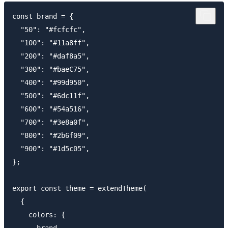
const brand = {

  "50": "#fcfcfc",

  "100": "#11a8ff",

  "200": "#daf8a5",

  "300": "#baeC75",

  "400": "#99d950",

  "500": "#6dc11f",

  "600": "#54a516",

  "700": "#3e8a0f",

  "800": "#2b6f09",

  "900": "#1d5c05",

};

export const theme = extendTheme(

  {

    colors: {

      brand,
