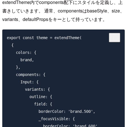
extendTheme内でcomponents配下にスタイルを定義し、上
書きしていきます。 通常、componentsはbaseStyle、size、
variants、defaultPropsをキーとして持っています。
export const theme = extendTheme(

  {

    colors: {

      brand,

    },

    components: {

      Input: {

        variants: {

          outline: {

            field: {

              borderColor: 'brand.500',

              _focusVisible: {

                borderColor: 'brand.600',
