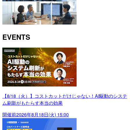
EVENTS
【8/18（火）】コストカットだけじゃない！AI駆動のシステ
ム刷新がもたらす本当の効果
開催前
2026年8月18日(火) 15:00