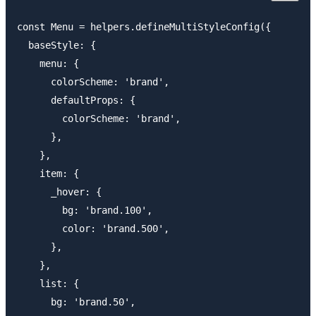
const Menu = helpers.defineMultiStyleConfig({

  baseStyle: {

    menu: {

      colorScheme: 'brand',

      defaultProps: {

        colorScheme: 'brand',

      },

    },

    item: {

      _hover: {

        bg: 'brand.100',

        color: 'brand.500',

      },

    },

    list: {

      bg: 'brand.50',
