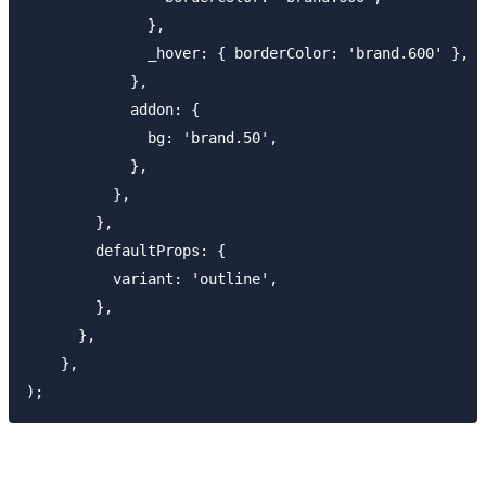
              },

              _hover: { borderColor: 'brand.600' },

            },

            addon: {

              bg: 'brand.50',

            },

          },

        },

        defaultProps: {

          variant: 'outline',

        },

      },

    },
