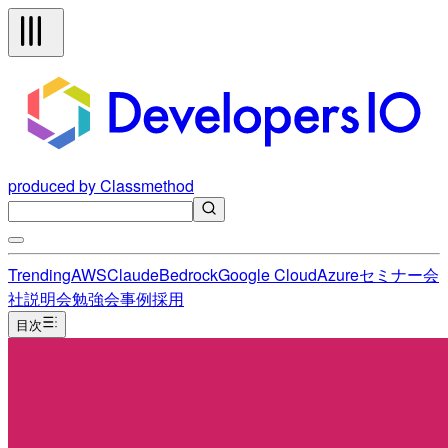
produced by Classmethod
Trending
AWS
Claude
Bedrock
Google Cloud
Azure
セミナー
会
社説明会
勉強会
事例
採用
目次