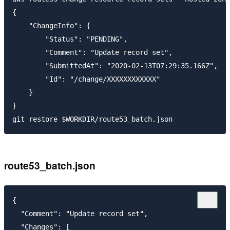
{

    "ChangeInfo": {

        "Status": "PENDING",

        "Comment": "Update record set",

        "SubmittedAt": "2020-02-13T07:29:35.166Z",

        "Id": "/change/XXXXXXXXXXXX"

    }

}

route53_batch.json
{

  "Comment": "Update record set",

  "Changes": [
