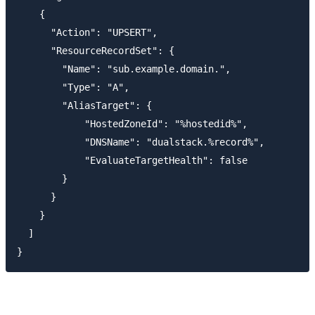
    {

      "Action": "UPSERT",

      "ResourceRecordSet": {

        "Name": "sub.example.domain.",

        "Type": "A",

        "AliasTarget": {

            "HostedZoneId": "%hostedid%",

            "DNSName": "dualstack.%record%",

            "EvaluateTargetHealth": false

        }

      }

    }

  ]
