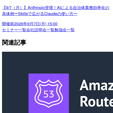
【9/7（月）】Anthropic登壇！AIによる自治体業務効率化の
具体例ーSkillsで広がるClaudeの使い方ー
開催前
2026年9月7日(月) 15:00
セミナー一覧
会社説明会一覧
勉強会一覧
関連記事