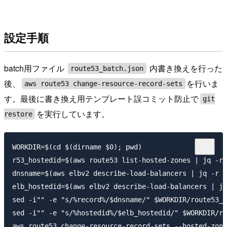
設定手順
batch用ファイル
内書き換えを行った
route53_batch.json
後、
を行いま
aws route53 change-resource-record-sets
す。最後に書き換え用テンプレート誤コミット防止で
git
を実行しています。
restore
WORKDIR=$(cd $(dirname $0); pwd)

r53_hostedid=$(aws route53 list-hosted-zones | jq -r 
dnsname=$(aws elbv2 describe-load-balancers | jq -r '
elb_hostedid=$(aws elbv2 describe-load-balancers | jq
sed -i"" -e "s/%record%/$dnsname/" $WORKDIR/route53_b
sed -i"" -e "s/%hostedid%/$elb_hostedid/" $WORKDIR/ro
aws route53 change-resource-record-sets --hosted-zone