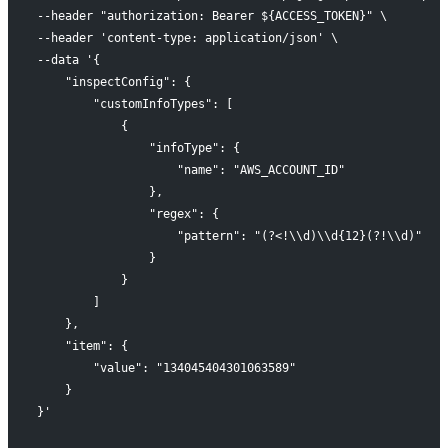
--header "authorization: Bearer ${ACCESS_TOKEN}" \
--header 'content-type: application/json' \
--data '{
    "inspectConfig": {
        "customInfoTypes": [
            {
                "infoType": {
                    "name": "AWS_ACCOUNT_ID"
                },
                "regex": {
                    "pattern": "(?<!\\d)\\d{12}(?!\\d)"
                }
            }
        ]
    },
    "item": {
        "value": "134045404301063589"
    }
}'