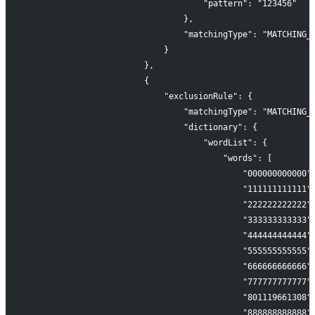
                                    "pattern": "123456"
                                },
                                "matchingType": "MATCHING_
                            }
                        },
                        {
                            "exclusionRule": {
                                "matchingType": "MATCHING_
                                "dictionary": {
                                    "wordList": {
                                        "words": [
                                            "000000000000"
                                            "111111111111"
                                            "222222222222"
                                            "333333333333"
                                            "444444444444"
                                            "555555555555"
                                            "666666666666"
                                            "777777777777"
                                            "801119661308"
                                            "888888888888"