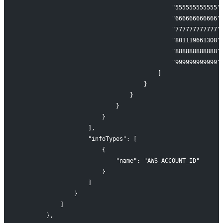
                                            "555555555555"
                                            "666666666666"
                                            "777777777777"
                                            "801119661308"
                                            "888888888888"
                                            "999999999999"
                                        ]
                                    }
                                }
                            }
                        }
                    ],
                    "infoTypes": [
                        {
                            "name": "AWS_ACCOUNT_ID"
                        }
                    ]
                }
            ]
        },