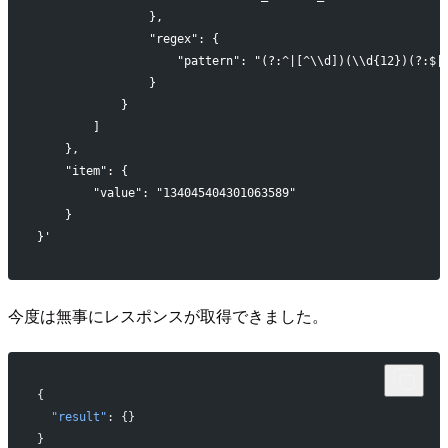
                },
                "regex": {
                    "pattern": "(?:^|[^\\d])(\\d{12})(?:$|
                }
            }
        ]
    },
    "item": {
        "value": "134045404301063589"
    }
}'
今度は無事にレスポンスが取得できました。
{
  "result"
: {}
}