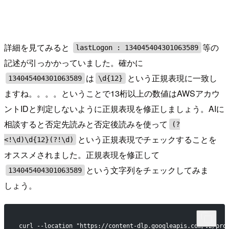
詳細を見てみると
等の
lastLogon : 134045404301063589
記述が引っかかっていました。確かに
は
という正規表現に一致し
134045404301063589
\d{12}
ますね。。。。ということで13桁以上の数値はAWSアカウ
ントIDと判定しないように正規表現を修正しましょう。AIに
相談すると否定先読みと否定後読みを使って
(?
という正規表現でチェックすることを
<!\d)\d{12}(?!\d)
オススメされました。正規表現を修正して
という文字列をチェックしてみま
134045404301063589
しょう。
curl --location "https://content-dlp.googleapis.com/v2/pro