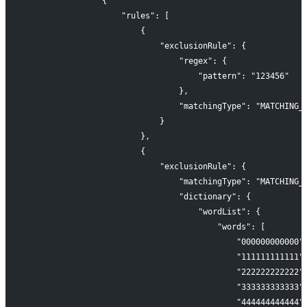
                {
                    "rules": [
                        {
                            "exclusionRule": {
                                "regex": {
                                    "pattern": "123456"
                                },
                                "matchingType": "MATCHING_
                            }
                        },
                        {
                            "exclusionRule": {
                                "matchingType": "MATCHING_
                                "dictionary": {
                                    "wordList": {
                                        "words": [
                                            "000000000000"
                                            "111111111111"
                                            "222222222222"
                                            "333333333333"
                                            "444444444444"