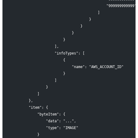
                                            "999999999999"
                                        ]
                                    }
                                }
                            }
                        }
                    ],
                    "infoTypes": [
                        {
                            "name": "AWS_ACCOUNT_ID"
                        }
                    ]
                }
            ]
        },
        "item": {
            "byteItem": {
                "data": "...",
                "type": "IMAGE"
            }