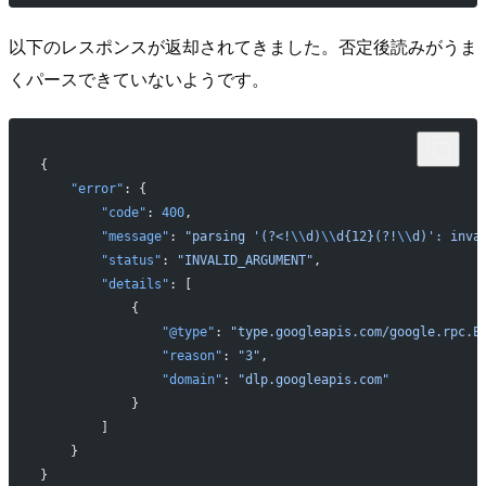
以下のレスポンスが返却されてきました。否定後読みがうま
くパースできていないようです。
{
    "error"
: {
        "code"
: 
400
,
        "message"
: 
"parsing '(?<!
\\
d)
\\
d{12}(?!
\\
d)': inva
        "status"
: 
"INVALID_ARGUMENT"
,
        "details"
: [
            {
                "@type"
: 
"type.googleapis.com/google.rpc.E
                "reason"
: 
"3"
,
                "domain"
: 
"dlp.googleapis.com"
            }
        ]
    }
}