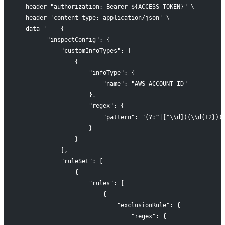
--header "authorization: Bearer ${ACCESS_TOKEN}" \
--header 'content-type: application/json' \
--data '    {
        "inspectConfig": {
            "customInfoTypes": [
                {
                    "infoType": {
                        "name": "AWS_ACCOUNT_ID"
                    },
                    "regex": {
                        "pattern": "(?:^|[^\\d])(\\d{12})(
                    }
                }
            ],
            "ruleSet": [
                {
                    "rules": [
                        {
                            "exclusionRule": {
                                "regex": {