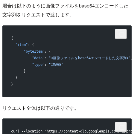
場合は以下のように画像ファイルをbase64エンコードした
文字列をリクエストで渡します。
{
  "item"
: {
      "byteItem"
: {
          "data"
: 
"<画像ファイルをbase64エンコードした文字列>"
,
          "type"
: 
"IMAGE"
      }
  }
}
リクエスト全体は以下の通りです。
curl --location "https://content-dlp.googleapis.com/v2/pro