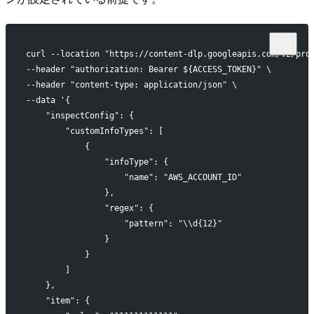
curl --location "https://content-dlp.googleapis.com/v2/pro
--header "authorization: Bearer ${ACCESS_TOKEN}" \
--header "content-type: application/json" \
--data '{
    "inspectConfig": {
        "customInfoTypes": [
            {
                "infoType": {
                    "name": "AWS_ACCOUNT_ID"
                },
                "regex": {
                    "pattern": "\\d{12}"
                }
            }
        ]
    },
    "item": {