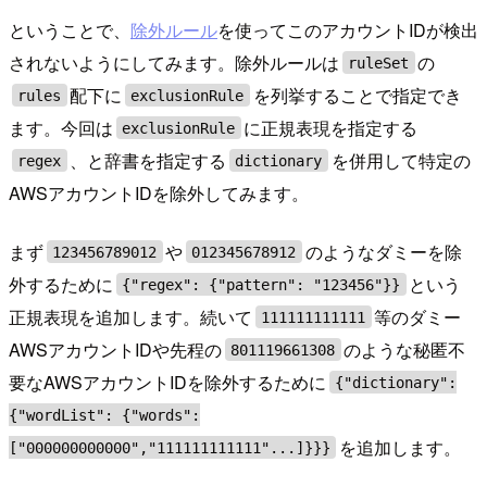
ということで、
除外ルール
を使ってこのアカウントIDが検出
されないようにしてみます。除外ルールは
の
ruleSet
配下に
を列挙することで指定でき
rules
exclusionRule
ます。今回は
に正規表現を指定する
exclusionRule
、と辞書を指定する
を併用して特定の
regex
dictionary
AWSアカウントIDを除外してみます。
まず
や
のようなダミーを除
123456789012
012345678912
外するために
という
{"regex": {"pattern": "123456"}}
正規表現を追加します。続いて
等のダミー
111111111111
AWSアカウントIDや先程の
のような秘匿不
801119661308
要なAWSアカウントIDを除外するために
{"dictionary":
{"wordList": {"words":
を追加します。
["000000000000","111111111111"...]}}}