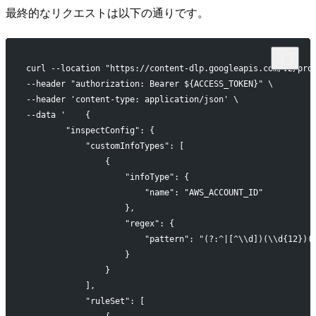
最終的なリクエストは以下の通りです。
curl --location "https://content-dlp.googleapis.com/v2/pro
--header "authorization: Bearer ${ACCESS_TOKEN}" \
--header 'content-type: application/json' \
--data '    {
        "inspectConfig": {
            "customInfoTypes": [
                {
                    "infoType": {
                        "name": "AWS_ACCOUNT_ID"
                    },
                    "regex": {
                        "pattern": "(?:^|[^\\d])(\\d{12})(
                    }
                }
            ],
            "ruleSet": [