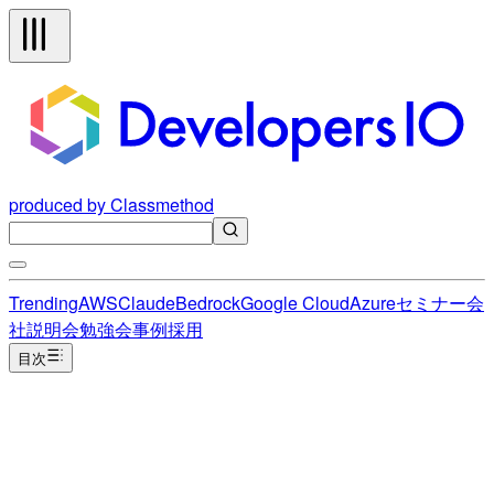
produced by Classmethod
Trending
AWS
Claude
Bedrock
Google Cloud
Azure
セミナー
会
社説明会
勉強会
事例
採用
目次