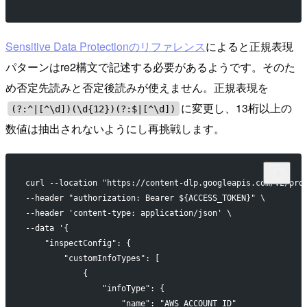
Sensitive Data Protectionのリファレンス
によると正規表現
パターンはre2構文で記述する必要があるようです。そのた
め否定先読みと否定後読みが使えません。正規表現を
に変更し、13桁以上の
(?:^|[^\d])(\d{12})(?:$|[^\d])
数値は抽出されないようにし再挑戦します。
curl --location "https://content-dlp.googleapis.com/v2/pro
--header "authorization: Bearer ${ACCESS_TOKEN}" \
--header 'content-type: application/json' \
--data '{
    "inspectConfig": {
        "customInfoTypes": [
            {
                "infoType": {
                    "name": "AWS_ACCOUNT_ID"