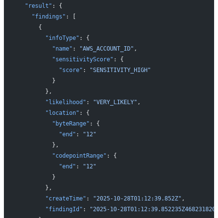
  "result"
: {
    "findings"
: [
      {
        "infoType"
: {
          "name"
: 
"AWS_ACCOUNT_ID"
,
          "sensitivityScore"
: {
            "score"
: 
"SENSITIVITY_HIGH"
          }
        },
        "likelihood"
: 
"VERY_LIKELY"
,
        "location"
: {
          "byteRange"
: {
            "end"
: 
"12"
          },
          "codepointRange"
: {
            "end"
: 
"12"
          }
        },
        "createTime"
: 
"2025-10-28T01:12:39.852Z"
,
        "findingId"
: 
"2025-10-28T01:12:39.852235Z468231820