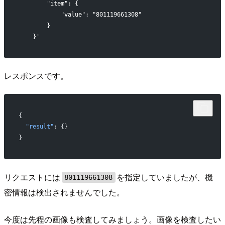
        "item": {
            "value": "801119661308"
        }
    }'
レスポンスです。
{
  "result"
: {}
}
リクエストには
を指定していましたが、機
801119661308
密情報は検出されませんでした。
今度は先程の画像も検査してみましょう。画像を検査したい