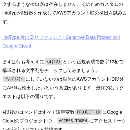
クするような検出器は存在しません。そのためカスタムの
infoType検出器を作成してAWSアカウントIDの検出を試みま
す。
infoType 検出器リファレンス | Sensitive Data Protection |
Google Cloud
まずは何も考えずに
という正規表現で数字12桁で
\d{12}
構成される文字列をチェックしてみましょう。
にしていないのは単体のAWSアカウントID以外
^\d{12}$
にARNも検出したいという意図があります。最終的なリク
エストは以下の通りです。
※以後のコマンドはすべて環境変数
にGoogle
PROJECT_ID
CloudのプロジェクトID、
にアクセストーク
ACCESS_TOKEN
ンが設定されている前提です。