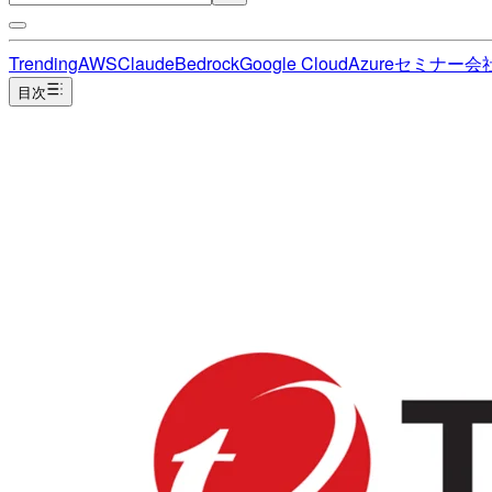
Trending
AWS
Claude
Bedrock
Google Cloud
Azure
セミナー
会
目次