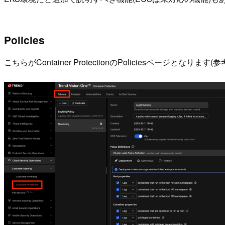
Policies
こちらがContainer ProtectionのPoliciesページとなりま