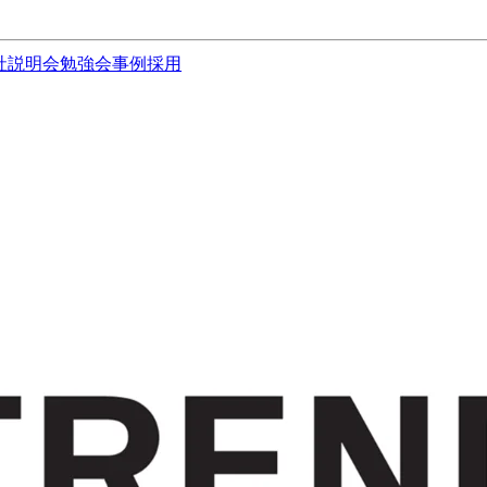
社説明会
勉強会
事例
採用