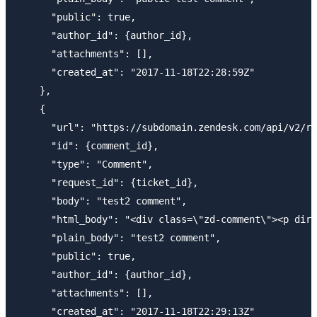
      "public": true,

      "author_id": {author_id},

      "attachments": [],

      "created_at": "2017-11-18T22:28:59Z"

    },

    {

      "url": "https://subdomain.zendesk.com/api/v2/re
      "id": {comment_id},

      "type": "Comment",

      "request_id": {ticket_id},

      "body": "test2 comment",

      "html_body": "<div class=\"zd-comment\"><p dir=
      "plain_body": "test2 comment",

      "public": true,

      "author_id": {author_id},

      "attachments": [],

      "created_at": "2017-11-18T22:29:13Z"
