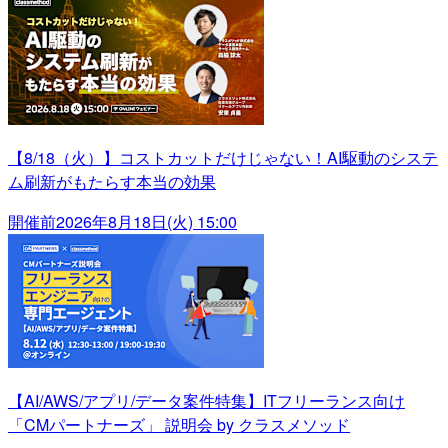
【8/18（火）】コストカットだけじゃない！AI駆動のシステ
ム刷新がもたらす本当の効果
開催前
2026年8月18日(火) 15:00
【AI/AWS/アプリ/データ案件特集】ITフリーランス向け
「CMパートナーズ」 説明会 by クラスメソッド