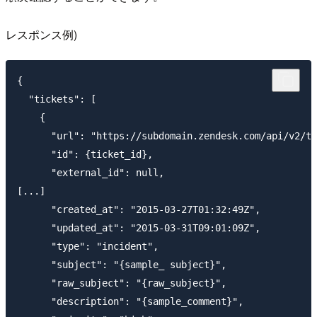
レスポンス例)
{

  "tickets": [

    {

      "url": "https://subdomain.zendesk.com/api/v2/ti
      "id": {ticket_id},

      "external_id": null,

[...]

      "created_at": "2015-03-27T01:32:49Z",

      "updated_at": "2015-03-31T09:01:09Z",

      "type": "incident",

      "subject": "{sample_ subject}",

      "raw_subject": "{raw_subject}",

      "description": "{sample_comment}",
