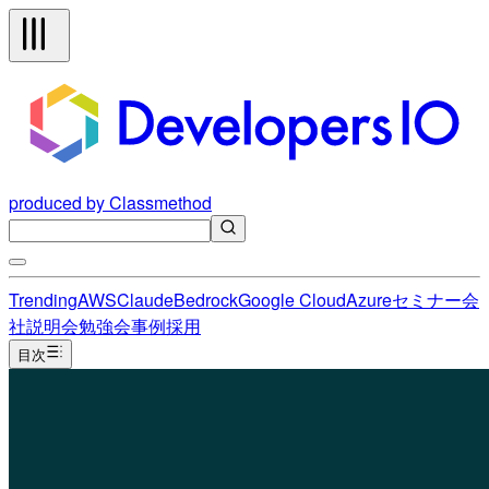
produced by Classmethod
Trending
AWS
Claude
Bedrock
Google Cloud
Azure
セミナー
会
社説明会
勉強会
事例
採用
目次