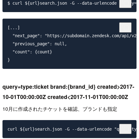
[...]

  "next_page": "https://subdomain.zendesk.com/api/v2/
  "previous_page": null,

  "count": {count}

query=type:ticket brand:{brand_id} created>2017-
10-01T00:00:00Z created<2017-11-01T00:00:00Z
10月に作成されたチケットを確認、ブランドも指定