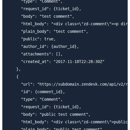
      "type": "Comment",

      "request_id": {ticket_id},

      "body": "test comment",

      "html_body": "<div class=\"zd-comment\"><p dir=
      "plain_body": "test comment",

      "public": true,

      "author_id": {author_id},

      "attachments": [],

      "created_at": "2017-11-18T22:28:30Z"

    },

    {

      "url": "https://subdomain.zendesk.com/api/v2/re
      "id": {comment_id},

      "type": "Comment",

      "request_id": {ticket_id},

      "body": "public test comment",

      "html_body": "<div class=\"zd-comment\">public 
      "plain_body": "public test comment",
