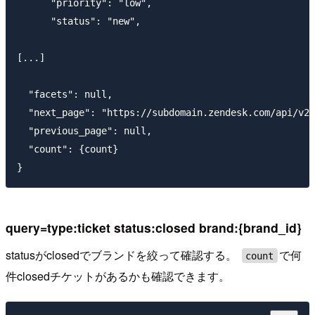
      "priority": "low",

      "status": "new",

[...]

  "facets": null,

  "next_page": "https://subdomain.zendesk.com/api/v2/
  "previous_page": null,

  "count": {count}

query=type:ticket status:closed brand:{brand_id}
statusがclosedでブランドを絞って確認する。
で何
count
件closedチケットがあるかも確認できます。