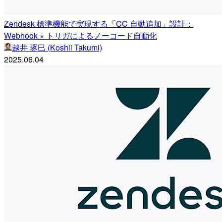
Zendesk 標準機能で実現する「CC 自動追加」設計：
Webhook × トリガによるノーコード自動化
越井 琢巳 (Koshii Takumi)
2025.06.04