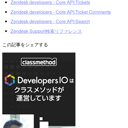
Zendesk developers - Core API:Tickets
Zendesk developers - Core API:Ticket Comments
Zendesk developers - Core API:Search
Zendesk Support検索リファレンス
この記事をシェアする