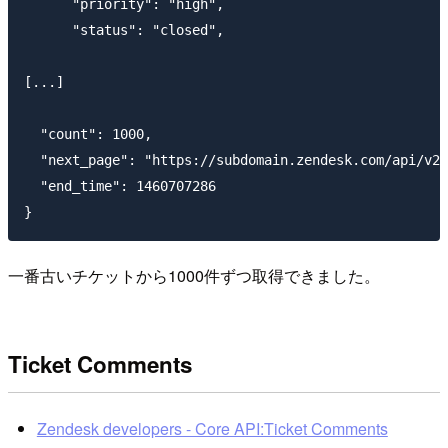
      "priority": "high",

      "status": "closed",

[...]

  "count": 1000,

  "next_page": "https://subdomain.zendesk.com/api/v2/
  "end_time": 1460707286

一番古いチケットから1000件ずつ取得できました。
Ticket Comments
Zendesk developers - Core API:Ticket Comments