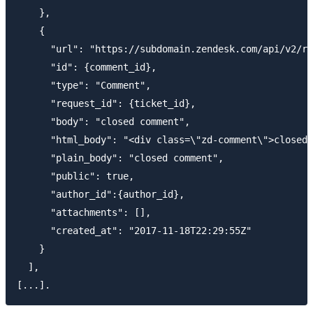
    },

    {

      "url": "https://subdomain.zendesk.com/api/v2/re
      "id": {comment_id},

      "type": "Comment",

      "request_id": {ticket_id},

      "body": "closed comment",

      "html_body": "<div class=\"zd-comment\">closed 
      "plain_body": "closed comment",

      "public": true,

      "author_id":{author_id},

      "attachments": [],

      "created_at": "2017-11-18T22:29:55Z"

    }

  ],
