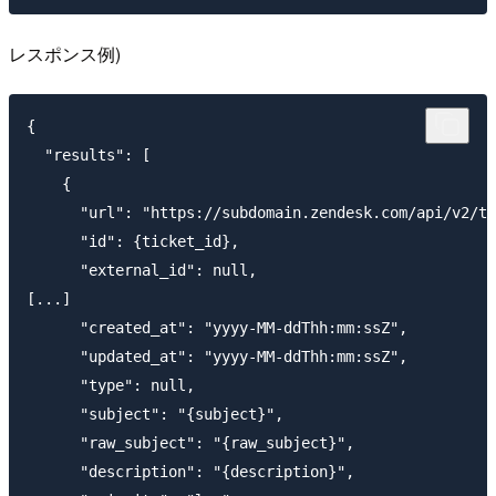
レスポンス例)
{

  "results": [

    {

      "url": "https://subdomain.zendesk.com/api/v2/ti
      "id": {ticket_id},

      "external_id": null,

[...]

      "created_at": "yyyy-MM-ddThh:mm:ssZ",

      "updated_at": "yyyy-MM-ddThh:mm:ssZ",

      "type": null,

      "subject": "{subject}",

      "raw_subject": "{raw_subject}",

      "description": "{description}",
