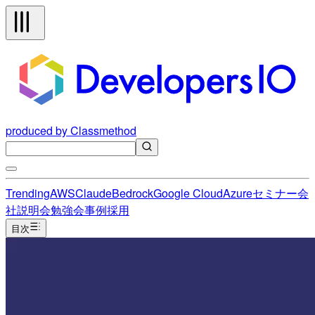
produced by Classmethod
Trending
AWS
Claude
Bedrock
Google Cloud
Azure
セミナー
会
社説明会
勉強会
事例
採用
目次