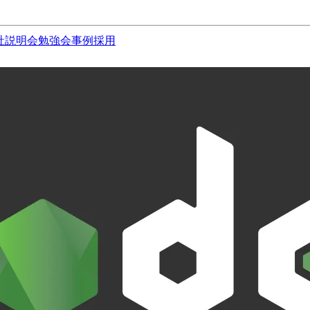
社説明会
勉強会
事例
採用