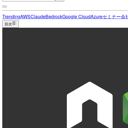
Trending
AWS
Claude
Bedrock
Google Cloud
Azure
セミナー
会
目次