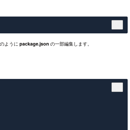
記のように
package.json
の一部編集します。