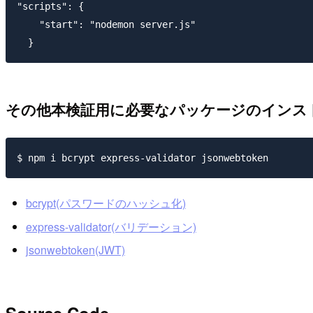
"scripts": {

    "start": "nodemon server.js"

その他本検証用に必要なパッケージのインス
bcrypt(パスワードのハッシュ化)
express-validator(バリデーション)
jsonwebtoken(JWT)