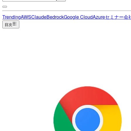
Trending
AWS
Claude
Bedrock
Google Cloud
Azure
セミナー
会
目次