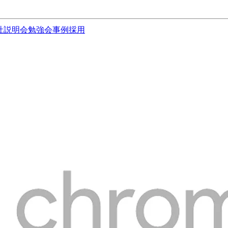
社説明会
勉強会
事例
採用